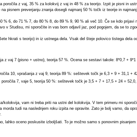
ročila z vaj, 35 % za kolokvij z vaj in 48 % za teorijo. Izpit je pisni in ustni
e na pisnem preverjanju znanja dosegli najmanj 50 % točk iz teorije in najmanj 4
% 6, do 71 % 7, do 80 % 8, do 89 % 9, 90 % ali več 10. Če se kdo prijavi na 
vo v Studisu, mi sporočite in vas bom odjavil jaz, pod pogojem, da se to zgod
šete hkrati s teorijo) in iz ustnega dela. Vsak del šteje polovico tistega del
nja z vaj 7 (pisno + ustno), teorija 57 %. Ocena se sestavi takole: 8*0,7 + 9
ročila 10, vprašanja z vaj 9, teorija 89 %: seštevek točk je 6,3 + 9 + 31,1 + 4
 poročila 7, vaje 5, teorija 50 %: seštevek točk je 3,5 + 7 + 17,5 + 24 = 52,0
a/kolokvija, vam ni treba priti na ustni del kolokvija. V tem primeru mi sporo
morda tudi na naslednjem roku izpita ne opravite. Zato je bolj varno, da opravi
.
o, lahko oceno poskusite izboljšati. To je možno samo s ponovnim pisanjem izpit