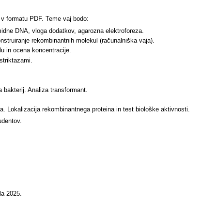
j v formatu PDF. Teme vaj bodo:
midne DNA, vloga dodatkov, agarozna elektroforeza.
nstruiranje rekombinantnih molekul (računalniška vaja).
u in ocena koncentracije.
striktazami.
 bakterij. Analiza transformant.
. Lokalizacija rekombinantnega proteina in test biološke aktivnosti.
udentov.
ila 2025.