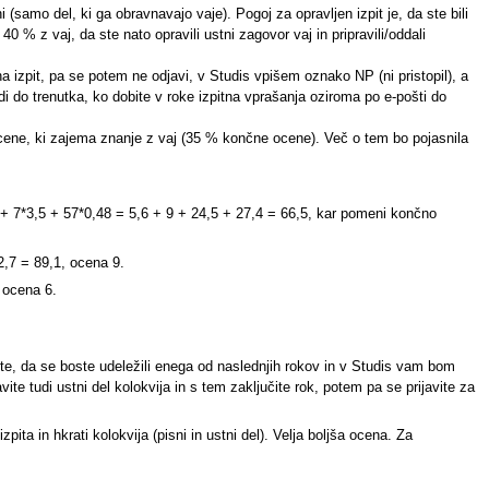
 (samo del, ki ga obravnavajo vaje). Pogoj za opravljen izpit je, da ste bili
0 % z vaj, da ste nato opravili ustni zagovor vaj in pripravili/oddali
izpit, pa se potem ne odjavi, v Studis vpišem oznako NP (ni pristopil), a
i do trenutka, ko dobite v roke izpitna vprašanja oziroma po e-pošti do
a ocene, ki zajema znanje z vaj (35 % končne ocene). Več o tem bo pojasnila
*1 + 7*3,5 + 57*0,48 = 5,6 + 9 + 24,5 + 27,4 = 66,5, kar pomeni končno
2,7 = 89,1, ocena 9.
, ocena 6.
čite, da se boste udeležili enega od naslednjih rokov in v Studis vam bom
te tudi ustni del kolokvija in s tem zaključite rok, potem pa se prijavite za
a in hkrati kolokvija (pisni in ustni del). Velja boljša ocena. Za