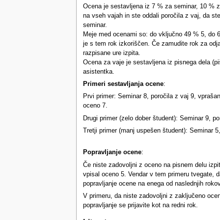
Ocena je sestavljena iz 7 % za seminar, 10 % za po
na vseh vajah in ste oddali poročila z vaj, da st
seminar.
Meje med ocenami so: do vključno 49 % 5, do 60 
je s tem rok izkoriščen. Če zamudite rok za odja
razpisane ure izpita.
Ocena za vaje je sestavljena iz pisnega dela (pi
asistentka.
Primeri sestavljanja ocene
:
Prvi primer: Seminar 8, poročila z vaj 9, vpraša
oceno 7.
Drugi primer (zelo dober študent): Seminar 9, po
Tretji primer (manj uspešen študent): Seminar 5,
Popravljanje ocene
:
Če niste zadovoljni z oceno na pisnem delu izpit
vpisal oceno 5. Vendar v tem primeru tvegate, da 
popravljanje ocene na enega od naslednjih rokov
V primeru, da niste zadovoljni z zaključeno ocen
popravljanje se prijavite kot na redni rok.