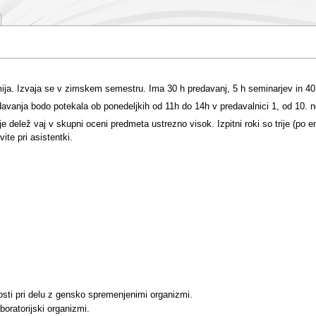
ja. Izvaja se v zimskem semestru. Ima 30 h predavanj, 5 h seminarjev in 40 h
davanja bodo potekala ob ponedeljkih od 11h do 14h v predavalnici 1, od 10. 
delež vaj v skupni oceni predmeta ustrezno visok. Izpitni roki so trije (po en
ite pri asistentki.
ti pri delu z gensko spremenjenimi organizmi.
oratorijski organizmi.