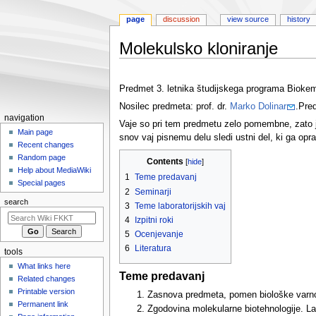
page
discussion
view source
history
Molekulsko kloniranje
Jump
Jump
to
to
Predmet 3. letnika študijskega programa Biokemi
navigation
search
Nosilec predmeta: prof. dr.
Marko Dolinar
.Pre
N
navigation
Vaje so pri tem predmetu zelo pomembne, zato je 
a
Main page
snov vaj pisnemu delu sledi ustni del, ki ga oprav
Recent changes
v
Random page
Contents
i
Help about MediaWiki
1
Teme predavanj
g
Special pages
2
Seminarji
a
search
3
Teme laboratorijskih vaj
t
4
Izpitni roki
i
5
Ocenjevanje
o
6
Literatura
tools
n
What links here
m
Teme predavanj
Related changes
e
Printable version
Zasnova predmeta, pomen biološke varnos
n
Permanent link
Zgodovina molekularne biotehnologije. Lab