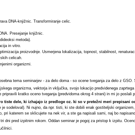
rava DNA-knjižnic. Transformiranje celic.
DNA. Presejanje knjižnic.
dideoksi metoda).
ija in vitro.
 optimizacija proizvodnje. Usmerjena lokalizacija, topnost, stabilnost, renaturaci
skih celicah.
njenimi organizmi.
Posebna tema seminarjev - za delo doma - so ocene tveganja za delo z GSO.
jskega organizma, vektorja in vključka, svojo lokacijo predvidenega zaprtega 
 pripravili kratko oceno tveganja (predvidoma okrog 4 strani) in mi jo poslali p
tiste dele, ki izhajajo iz predloge oz. ki so v pretežni meri prepisani od 
je sodeloval). Ni nujno, da npr. tisti, ki ste dobili enak gostiteljski organiz
, pri katerem se sklicujete na nek vir, a ste ga napisali sami, naj bo napisan
ri dni pred izpitnim rokom. Oddan seminar je pogoj za pristop k izpitu. Oceno s
čilnici.