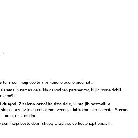
ja.
 S temi seminarji dobite 7 % končne ocene predmeta.
sistema in namen dela. Na osnovi teh parametrov, ki jih boste dobili
o e-pošti.
drugod. Z zeleno označite tiste dele, ki ste jih sestavili v
em, skupaj sestavite en del ocene tveganja, lahko pa tako naredite.
S črno
o s črno, ne z modro.
eminarja boste dobili skupaj z izpitno, če boste izpit opravili.