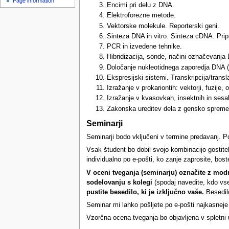
Page information
u
Encimi pri delu z DNA.
Elektroforezne metode.
Vektorske molekule. Reporterski geni.
Sinteza DNA in vitro. Sinteza cDNA. Prip
PCR in izvedene tehnike.
Hibridizacija, sonde, načini označevanja 
Določanje nukleotidnega zaporedja DNA (
Ekspresijski sistemi. Transkripcija/translac
Izražanje v prokariontih: vektorji, fuzije,
Izražanje v kvasovkah, insektnih in sesal
Zakonska ureditev dela z gensko spreme
Seminarji
Seminarji bodo vključeni v termine predavanj. 
Vsak študent bo dobil svojo kombinacijo gostitel
individualno po e-pošti, ko zanje zaprosite, boste
V oceni tveganja (seminarju) označite z modro 
sodelovanju s kolegi
(spodaj navedite, kdo vse 
pustite besedilo, ki je izključno vaše.
Besedilo
Seminar mi lahko pošljete po e-pošti najkasneje t
Vzorčna ocena tveganja bo objavljena v spletni u