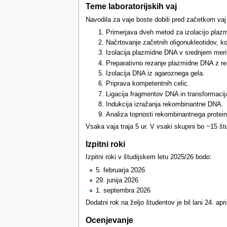
Teme laboratorijskih vaj
Navodila za vaje boste dobili pred začetkom va
Primerjava dveh metod za izolacijo plaz
Načrtovanje začetnih oligonukleotidov, ko
Izolacija plazmidne DNA v srednjem meril
Preparativno rezanje plazmidne DNA z re
Izolacija DNA iz agaroznega gela.
Priprava kompetentnih celic.
Ligacija fragmentov DNA in transformacija
Indukcija izražanja rekombinantne DNA.
Analiza topnosti rekombinantnega proteina
Vsaka vaja traja 5 ur. V vsaki skupini bo ~15 št
Izpitni roki
Izpitni roki v študijskem letu 2025/26 bodo:
5. februarja 2026
29. junija 2026
1. septembra 2026
Dodatni rok na željo študentov je bil lani 24. apr
Ocenjevanje