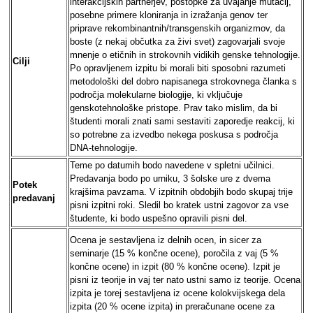
interakcijskih partnerjev, postopke za uvajanje mutacij,
posebne primere kloniranja in izražanja genov ter
priprave rekombinantnih/transgenskih organizmov, da
boste (z nekaj občutka za živi svet) zagovarjali svoje
mnenje o etičnih in strokovnih vidikih genske tehnologije.
Cilji
Po opravljenem izpitu bi morali biti sposobni razumeti
metodološki del dobro napisanega strokovnega članka s
področja molekularne biologije, ki vključuje
genskotehnološke pristope. Prav tako mislim, da bi
študenti morali znati sami sestaviti zaporedje reakcij, ki
so potrebne za izvedbo nekega poskusa s področja
DNA-tehnologije.
Teme po datumih bodo navedene v spletni učilnici.
Predavanja bodo po urniku, 3 šolske ure z dvema
Potek
krajšima pavzama. V izpitnih obdobjih bodo skupaj trije
predavanj
pisni izpitni roki. Sledil bo kratek ustni zagovor za vse
študente, ki bodo uspešno opravili pisni del.
Ocena je sestavljena iz delnih ocen, in sicer za
seminarje (15 % končne ocene), poročila z vaj (5 %
končne ocene) in izpit (80 % končne ocene). Izpit je
pisni iz teorije in vaj ter nato ustni samo iz teorije. Ocena
izpita je torej sestavljena iz ocene kolokvijskega dela
izpita (20 % ocene izpita) in preračunane ocene za