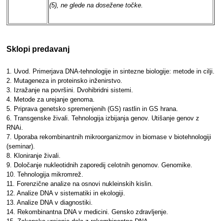
(5), ne glede na dosežene točke.
Sklopi predavanj
1. Uvod. Primerjava DNA-tehnologije in sintezne biologije: metode in cilji.
2. Mutageneza in proteinsko inženirstvo.
3. Izražanje na površini. Dvohibridni sistemi.
4. Metode za urejanje genoma.
5. Priprava genetsko spremenjenih (GS) rastlin in GS hrana.
6. Transgenske živali. Tehnologija izbijanja genov. Utišanje genov z
RNAi.
7. Uporaba rekombinantnih mikroorganizmov in biomase v biotehnologiji
(seminar).
8. Kloniranje živali.
9. Določanje nukleotidnih zaporedij celotnih genomov. Genomike.
10. Tehnologija mikromrež.
11. Forenzične analize na osnovi nukleinskih kislin.
12. Analize DNA v sistematiki in ekologiji.
13. Analize DNA v diagnostiki.
14. Rekombinantna DNA v medicini. Gensko zdravljenje.