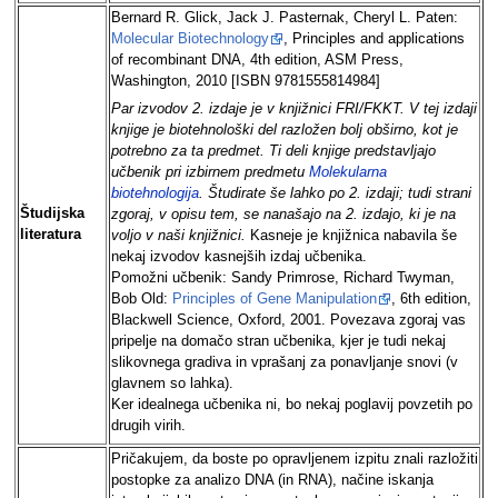
Bernard R. Glick, Jack J. Pasternak, Cheryl L. Paten:
Molecular Biotechnology
, Principles and applications
of recombinant DNA, 4th edition, ASM Press,
Washington, 2010 [ISBN 9781555814984]
Par izvodov 2. izdaje je v knjižnici FRI/FKKT. V tej izdaji
knjige je biotehnološki del razložen bolj obširno, kot je
potrebno za ta predmet. Ti deli knjige predstavljajo
učbenik pri izbirnem predmetu
Molekularna
biotehnologija
.
Študirate še lahko po 2. izdaji; tudi strani
Študijska
zgoraj, v opisu tem, se nanašajo na 2. izdajo, ki je na
literatura
voljo v naši knjižnici.
Kasneje je knjižnica nabavila še
nekaj izvodov kasnejših izdaj učbenika.
Pomožni učbenik: Sandy Primrose, Richard Twyman,
Bob Old:
Principles of Gene Manipulation
, 6th edition,
Blackwell Science, Oxford, 2001. Povezava zgoraj vas
pripelje na domačo stran učbenika, kjer je tudi nekaj
slikovnega gradiva in vprašanj za ponavljanje snovi (v
glavnem so lahka).
Ker idealnega učbenika ni, bo nekaj poglavij povzetih po
drugih virih.
Pričakujem, da boste po opravljenem izpitu znali razložiti
postopke za analizo DNA (in RNA), načine iskanja