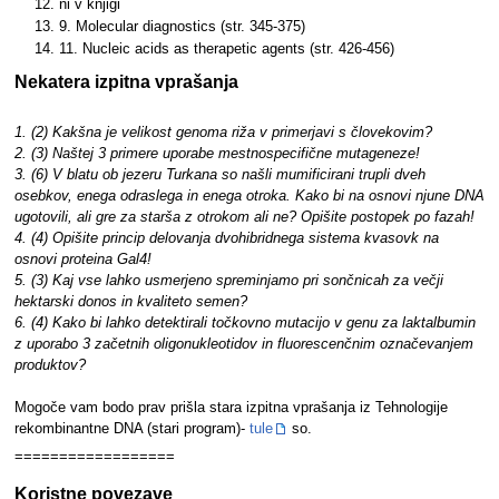
ni v knjigi
9. Molecular diagnostics (str. 345-375)
11. Nucleic acids as therapetic agents (str. 426-456)
Nekatera izpitna vprašanja
1. (2) Kakšna je velikost genoma riža v primerjavi s človekovim?
2. (3) Naštej 3 primere uporabe mestnospecifične mutageneze!
3. (6) V blatu ob jezeru Turkana so našli mumificirani trupli dveh
osebkov, enega odraslega in enega otroka. Kako bi na osnovi njune DNA
ugotovili, ali gre za starša z otrokom ali ne? Opišite postopek po fazah!
4. (4) Opišite princip delovanja dvohibridnega sistema kvasovk na
osnovi proteina Gal4!
5. (3) Kaj vse lahko usmerjeno spreminjamo pri sončnicah za večji
hektarski donos in kvaliteto semen?
6. (4) Kako bi lahko detektirali točkovno mutacijo v genu za laktalbumin
z uporabo 3 začetnih oligonukleotidov in fluorescenčnim označevanjem
produktov?
Mogoče vam bodo prav prišla stara izpitna vprašanja iz Tehnologije
rekombinantne DNA (stari program)-
tule
so.
==================
Koristne povezave