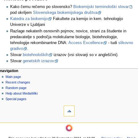
Kako čemu rečemo po slovensko?
Biokemijski terminološki slovar
pod okriljem
Slovenskega biokemijskega društva
Katedra za biokemijo
Fakultete za kemijo in kem. tehnologijo
Univerze v Ljubljani
Razlage nekaterih osnovnih pojmov, novice, strani za študente in
predavatelje s področja molekularne biologije, biotehnologije,
tehnologije rekombinantne DNA:
Access Excellence
- tudi
slikovno
gradivo
.
Slovar
biotehnoloških
izrazov (vsi slovarji so v angleščini).
Slovar
genetskih izrazov
N
page actions
personal tools
navigation
page
log
Main page
a
in
discussion
Recent changes
v
read
Random page
i
view
Help about MediaWiki
g
source
Special pages
tools
history
a
What
t
links
i
here
navigation
o
Related
Main
changes
n
page
Printable