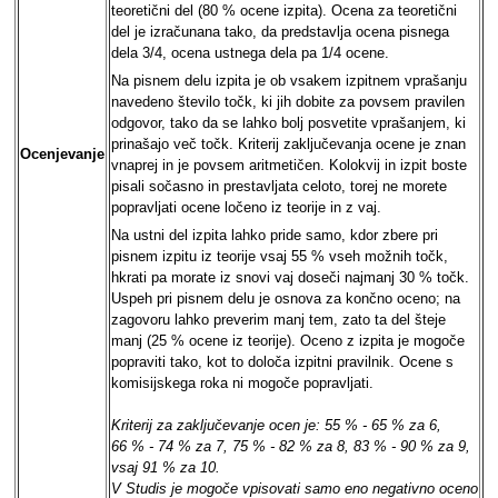
teoretični del (80 % ocene izpita). Ocena za teoretični
del je izračunana tako, da predstavlja ocena pisnega
dela 3/4, ocena ustnega dela pa 1/4 ocene.
Na pisnem delu izpita je ob vsakem izpitnem vprašanju
navedeno število točk, ki jih dobite za povsem pravilen
odgovor, tako da se lahko bolj posvetite vprašanjem, ki
prinašajo več točk. Kriterij zaključevanja ocene je znan
Ocenjevanje
vnaprej in je povsem aritmetičen. Kolokvij in izpit boste
pisali sočasno in prestavljata celoto, torej ne morete
popravljati ocene ločeno iz teorije in z vaj.
Na ustni del izpita lahko pride samo, kdor zbere pri
pisnem izpitu iz teorije vsaj 55 % vseh možnih točk,
hkrati pa morate iz snovi vaj doseči najmanj 30 % točk.
Uspeh pri pisnem delu je osnova za končno oceno; na
zagovoru lahko preverim manj tem, zato ta del šteje
manj (25 % ocene iz teorije). Oceno z izpita je mogoče
popraviti tako, kot to določa izpitni pravilnik. Ocene s
komisijskega roka ni mogoče popravljati.
Kriterij za zaključevanje ocen je: 55 % - 65 % za 6,
66 % - 74 % za 7, 75 % - 82 % za 8, 83 % - 90 % za 9,
vsaj 91 % za 10.
V Studis je mogoče vpisovati samo eno negativno oceno