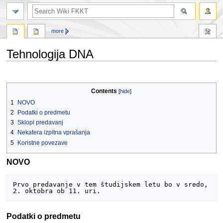
search
more
Tehnologija DNA
Jump
Jump
to
to
Contents
navigation
search
1
NOVO
2
Podatki o predmetu
3
Sklopi predavanj
4
Nekatera izpitna vprašanja
5
Koristne povezave
NOVO
Prvo predavanje v tem študijskem letu bo v sredo, 
Podatki o predmetu