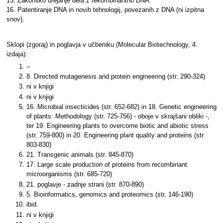
15. Zakonsko urejanje dela z rekombinantno DNA.
16. Patentiranje DNA in novih tehnologij, povezanih z DNA (ni izpitna
snov).
Sklopi (zgoraj) in poglavja v učbeniku (Molecular Biotechnology, 4.
izdaja):
--
8. Directed mutagenesis and protein engineering (str. 290-324)
ni v knjigi
ni v knjigi
16. Microbial insecticides (str. 652-682) in 18. Genetic engineering
of plants: Methodology (str. 725-756) - oboje v skrajšani obliki -,
ter 19. Engineering plants to overcome biotic and abiotic stress
(str. 759-800) in 20. Engineering plant quality and proteins (str.
803-830)
21. Transgenic animals (str. 845-870)
17. Large scale production of proteins from recombinant
microorganisms (str. 685-720)
21. poglavje - zadnje strani (str. 870-890)
5. Bioinformatics, genomics and proteomics (str. 146-190)
ibid.
ni v knjigi