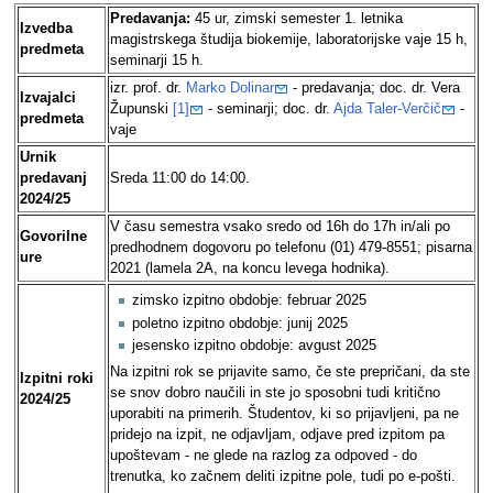
Predavanja:
45 ur, zimski semester 1. letnika
Izvedba
magistrskega študija biokemije, laboratorijske vaje 15 h,
predmeta
seminarji 15 h.
izr. prof. dr.
Marko Dolinar
- predavanja; doc. dr. Vera
Izvajalci
Župunski
[1]
- seminarji; doc. dr.
Ajda Taler-Verčič
-
predmeta
vaje
Urnik
predavanj
Sreda 11:00 do 14:00.
2024/25
V času semestra vsako sredo od 16h do 17h in/ali po
Govorilne
predhodnem dogovoru po telefonu (01) 479-8551; pisarna
ure
2021 (lamela 2A, na koncu levega hodnika).
zimsko izpitno obdobje: februar 2025
poletno izpitno obdobje: junij 2025
jesensko izpitno obdobje: avgust 2025
Na izpitni rok se prijavite samo, če ste prepričani, da ste
Izpitni roki
se snov dobro naučili in ste jo sposobni tudi kritično
2024/25
uporabiti na primerih. Študentov, ki so prijavljeni, pa ne
pridejo na izpit, ne odjavljam, odjave pred izpitom pa
upoštevam - ne glede na razlog za odpoved - do
trenutka, ko začnem deliti izpitne pole, tudi po e-pošti.