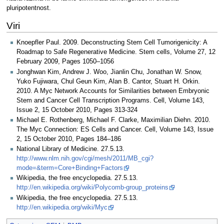
pluripotentnost.
Viri
Knoepfler Paul. 2009. Deconstructing Stem Cell Tumorigenicity: A
Roadmap to Safe Regenerative Medicine. Stem cells, Volume 27, 12
February 2009, Pages 1050–1056
Jonghwan Kim, Andrew J. Woo, Jianlin Chu, Jonathan W. Snow,
Yuko Fujiwara, Chul Geun Kim, Alan B. Cantor, Stuart H. Orkin.
2010. A Myc Network Accounts for Similarities between Embryonic
Stem and Cancer Cell Transcription Programs. Cell, Volume 143,
Issue 2, 15 October 2010, Pages 313-324
Michael E. Rothenberg, Michael F. Clarke, Maximilian Diehn. 2010.
The Myc Connection: ES Cells and Cancer. Cell, Volume 143, Issue
2, 15 October 2010, Pages 184–186
National Library of Medicine. 27.5.13.
http://www.nlm.nih.gov/cgi/mesh/2011/MB_cgi?
mode=&term=Core+Binding+Factors
Wikipedia, the free encyclopedia. 27.5.13.
http://en.wikipedia.org/wiki/Polycomb-group_proteins
Wikipedia, the free encyclopedia. 27.5.13.
http://en.wikipedia.org/wiki/Myc