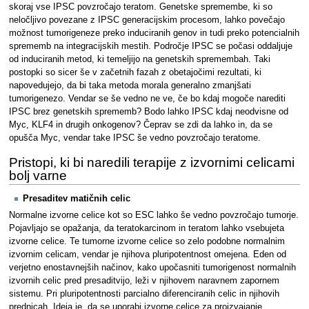
skoraj vse IPSC povzročajo teratom. Genetske spremembe, ki so
neločljivo povezane z IPSC generacijskim procesom, lahko povečajo
možnost tumorigeneze preko induciranih genov in tudi preko potencialnih
sprememb na integracijskih mestih. Področje IPSC se počasi oddaljuje
od induciranih metod, ki temeljijo na genetskih spremembah. Taki
postopki so sicer še v začetnih fazah z obetajočimi rezultati, ki
napovedujejo, da bi taka metoda morala generalno zmanjšati
tumorigenezo. Vendar se še vedno ne ve, če bo kdaj mogoče narediti
IPSC brez genetskih sprememb? Bodo lahko IPSC kdaj neodvisne od
Myc, KLF4 in drugih onkogenov? Čeprav se zdi da lahko in, da se
opušča Myc, vendar take IPSC še vedno povzročajo teratome.
Pristopi, ki bi naredili terapije z izvornimi celicami
bolj varne
Presaditev matičnih celic
Normalne izvorne celice kot so ESC lahko še vedno povzročajo tumorje.
Pojavljajo se opažanja, da teratokarcinom in teratom lahko vsebujeta
izvorne celice. Te tumorne izvorne celice so zelo podobne normalnim
izvornim celicam, vendar je njihova pluripotentnost omejena. Eden od
verjetno enostavnejših načinov, kako upočasniti tumorigenost normalnih
izvornih celic pred presaditvijo, leži v njihovem naravnem zapornem
sistemu. Pri pluripotentnosti parcialno diferenciranih celic in njihovih
prednicah. Ideja je, da se uporabi izvorne celice za proizvajanje