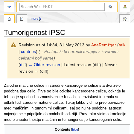
search
more
Tumorigenost iPSC
Revision as of 14:34, 31 May 2013 by
AnaRemžgar
(
talk
|
contribs
)
(
→
Pristopi ki bi naredili terapije z izvornimi
celicami bolj varne
)
(
diff
)
← Older revision
| Latest revision (diff) | Newer
revision → (diff)
Jump
Jump
Zarodne matične celice in zarodne kancerogene celice sta dva zelo
to
to
podobna tipa celic. Prve so bile odkrite kancerogene celice, odkritje le
navigation
search
teh pa je spodbudilo znanstvenike k nadaljnji raziskavi in kmalu so
odkrili tudi zarodne matične celice. Tukaj lahko vidimo prvo povezavo
med matičnimi in tumornimi celicami, saj so nujne podobne lastnosti
najverjetneje pripeljale do podobnih odkritji. Prav tako vidimo korelacijo
med pluripotentnostjo matičnih in tumorigenostjo kancerogenih celic.
Contents