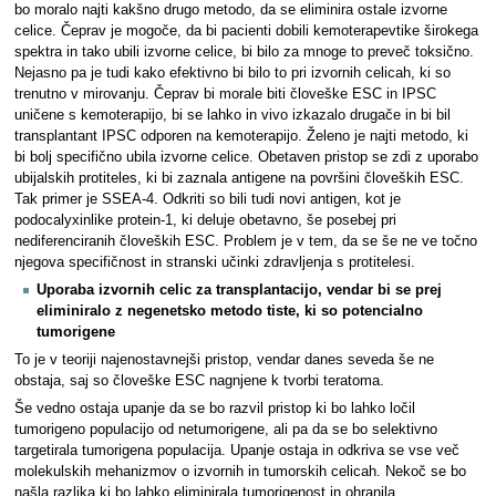
bo moralo najti kakšno drugo metodo, da se eliminira ostale izvorne
celice. Čeprav je mogoče, da bi pacienti dobili kemoterapevtike širokega
spektra in tako ubili izvorne celice, bi bilo za mnoge to preveč toksično.
Nejasno pa je tudi kako efektivno bi bilo to pri izvornih celicah, ki so
trenutno v mirovanju. Čeprav bi morale biti človeške ESC in IPSC
uničene s kemoterapijo, bi se lahko in vivo izkazalo drugače in bi bil
transplantant IPSC odporen na kemoterapijo. Želeno je najti metodo, ki
bi bolj specifično ubila izvorne celice. Obetaven pristop se zdi z uporabo
ubijalskih protiteles, ki bi zaznala antigene na površini človeških ESC.
Tak primer je SSEA-4. Odkriti so bili tudi novi antigen, kot je
podocalyxinlike protein-1, ki deluje obetavno, še posebej pri
nediferenciranih človeških ESC. Problem je v tem, da se še ne ve točno
njegova specifičnost in stranski učinki zdravljenja s protitelesi.
Uporaba izvornih celic za transplantacijo, vendar bi se prej
eliminiralo z negenetsko metodo tiste, ki so potencialno
tumorigene
To je v teoriji najenostavnejši pristop, vendar danes seveda še ne
obstaja, saj so človeške ESC nagnjene k tvorbi teratoma.
Še vedno ostaja upanje da se bo razvil pristop ki bo lahko ločil
tumorigeno populacijo od netumorigene, ali pa da se bo selektivno
targetirala tumorigena populacija. Upanje ostaja in odkriva se vse več
molekulskih mehanizmov o izvornih in tumorskih celicah. Nekoč se bo
našla razlika ki bo lahko eliminirala tumorigenost in ohranila