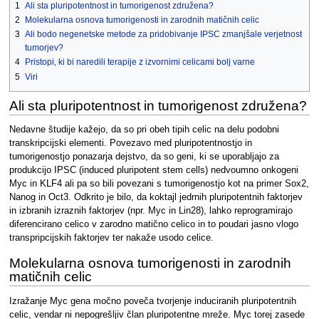
1
Ali sta pluripotentnost in tumorigenost združena?
2
Molekularna osnova tumorigenosti in zarodnih matičnih celic
3
Ali bodo negenetske metode za pridobivanje IPSC zmanjšale verjetnost
tumorjev?
4
Pristopi, ki bi naredili terapije z izvornimi celicami bolj varne
5
Viri
Ali sta pluripotentnost in tumorigenost združena?
Nedavne študije kažejo, da so pri obeh tipih celic na delu podobni
transkripcijski elementi. Povezavo med pluripotentnostjo in
tumorigenostjo ponazarja dejstvo, da so geni, ki se uporabljajo za
produkcijo IPSC (induced pluripotent stem cells) nedvoumno onkogeni
Myc in KLF4 ali pa so bili povezani s tumorigenostjo kot na primer Sox2,
Nanog in Oct3. Odkrito je bilo, da koktajl jedrnih pluripotentnih faktorjev
in izbranih izraznih faktorjev (npr. Myc in Lin28), lahko reprogramirajo
diferencirano celico v zarodno matično celico in to poudari jasno vlogo
transpripcijskih faktorjev ter nakaže usodo celice.
Molekularna osnova tumorigenosti in zarodnih
matičnih celic
Izražanje Myc gena močno poveča tvorjenje induciranih pluripotentnih
celic, vendar ni nepogrešljiv član pluripotentne mreže. Myc torej zasede