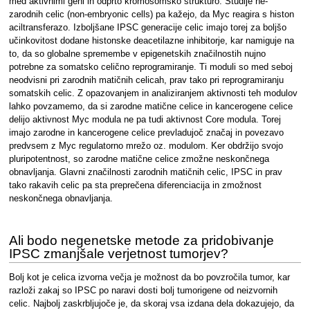
med aktivnimi geni in odprto kromosomsko strukturo. Študije ne-
zarodnih celic (non-embryonic cells) pa kažejo, da Myc reagira s histon
aciltransferazo. Izboljšane IPSC generacije celic imajo torej za boljšo
učinkovitost dodane histonske deacetilazne inhibitorje, kar namiguje na
to, da so globalne spremembe v epigenetskih značilnostih nujno
potrebne za somatsko celično reprogramiranje. Ti moduli so med seboj
neodvisni pri zarodnih matičnih celicah, prav tako pri reprogramiranju
somatskih celic. Z opazovanjem in analiziranjem aktivnosti teh modulov
lahko povzamemo, da si zarodne matične celice in kancerogene celice
delijo aktivnost Myc modula ne pa tudi aktivnost Core modula. Torej
imajo zarodne in kancerogene celice prevladujoč značaj in povezavo
predvsem z Myc regulatorno mrežo oz. modulom. Ker obdržijo svojo
pluripotentnost, so zarodne matične celice zmožne neskončnega
obnavljanja. Glavni značilnosti zarodnih matičnih celic, IPSC in prav
tako rakavih celic pa sta preprečena diferenciacija in zmožnost
neskončnega obnavljanja.
Ali bodo negenetske metode za pridobivanje
IPSC zmanjšale verjetnost tumorjev?
Bolj kot je celica izvorna večja je možnost da bo povzročila tumor, kar
razloži zakaj so IPSC po naravi dosti bolj tumorigene od neizvornih
celic. Najbolj zaskrbljujoče je, da skoraj vsa izdana dela dokazujejo, da