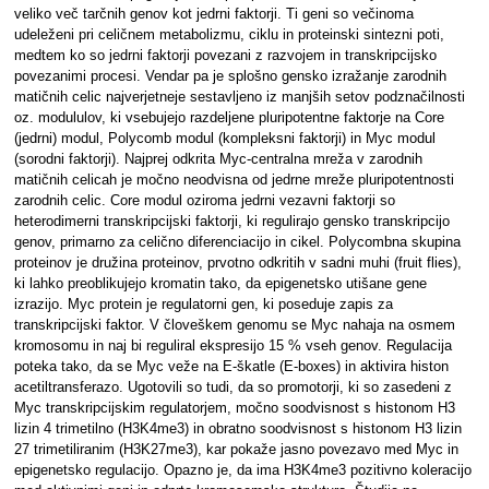
veliko več tarčnih genov kot jedrni faktorji. Ti geni so večinoma
udeleženi pri celičnem metabolizmu, ciklu in proteinski sintezni poti,
medtem ko so jedrni faktorji povezani z razvojem in transkripcijsko
povezanimi procesi. Vendar pa je splošno gensko izražanje zarodnih
matičnih celic najverjetneje sestavljeno iz manjših setov podznačilnosti
oz. modululov, ki vsebujejo razdeljene pluripotentne faktorje na Core
(jedrni) modul, Polycomb modul (kompleksni faktorji) in Myc modul
(sorodni faktorji). Najprej odkrita Myc-centralna mreža v zarodnih
matičnih celicah je močno neodvisna od jedrne mreže pluripotentnosti
zarodnih celic. Core modul oziroma jedrni vezavni faktorji so
heterodimerni transkripcijski faktorji, ki regulirajo gensko transkripcijo
genov, primarno za celično diferenciacijo in cikel. Polycombna skupina
proteinov je družina proteinov, prvotno odkritih v sadni muhi (fruit flies),
ki lahko preoblikujejo kromatin tako, da epigenetsko utišane gene
izrazijo. Myc protein je regulatorni gen, ki poseduje zapis za
transkripcijski faktor. V človeškem genomu se Myc nahaja na osmem
kromosomu in naj bi reguliral ekspresijo 15 % vseh genov. Regulacija
poteka tako, da se Myc veže na E-škatle (E-boxes) in aktivira histon
acetiltransferazo. Ugotovili so tudi, da so promotorji, ki so zasedeni z
Myc transkripcijskim regulatorjem, močno soodvisnost s histonom H3
lizin 4 trimetilno (H3K4me3) in obratno soodvisnost s histonom H3 lizin
27 trimetiliranim (H3K27me3), kar pokaže jasno povezavo med Myc in
epigenetsko regulacijo. Opazno je, da ima H3K4me3 pozitivno koleracijo