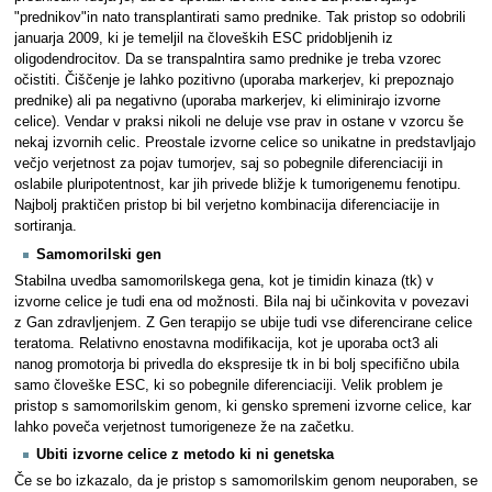
"prednikov"in nato transplantirati samo prednike. Tak pristop so odobrili
januarja 2009, ki je temeljil na človeških ESC pridobljenih iz
oligodendrocitov. Da se transpalntira samo prednike je treba vzorec
očistiti. Čiščenje je lahko pozitivno (uporaba markerjev, ki prepoznajo
prednike) ali pa negativno (uporaba markerjev, ki eliminirajo izvorne
celice). Vendar v praksi nikoli ne deluje vse prav in ostane v vzorcu še
nekaj izvornih celic. Preostale izvorne celice so unikatne in predstavljajo
večjo verjetnost za pojav tumorjev, saj so pobegnile diferenciaciji in
oslabile pluripotentnost, kar jih privede bližje k tumorigenemu fenotipu.
Najbolj praktičen pristop bi bil verjetno kombinacija diferenciacije in
sortiranja.
Samomorilski gen
Stabilna uvedba samomorilskega gena, kot je timidin kinaza (tk) v
izvorne celice je tudi ena od možnosti. Bila naj bi učinkovita v povezavi
z Gan zdravljenjem. Z Gen terapijo se ubije tudi vse diferencirane celice
teratoma. Relativno enostavna modifikacija, kot je uporaba oct3 ali
nanog promotorja bi privedla do ekspresije tk in bi bolj specifično ubila
samo človeške ESC, ki so pobegnile diferenciaciji. Velik problem je
pristop s samomorilskim genom, ki gensko spremeni izvorne celice, kar
lahko poveča verjetnost tumorigeneze že na začetku.
Ubiti izvorne celice z metodo ki ni genetska
Če se bo izkazalo, da je pristop s samomorilskim genom neuporaben, se