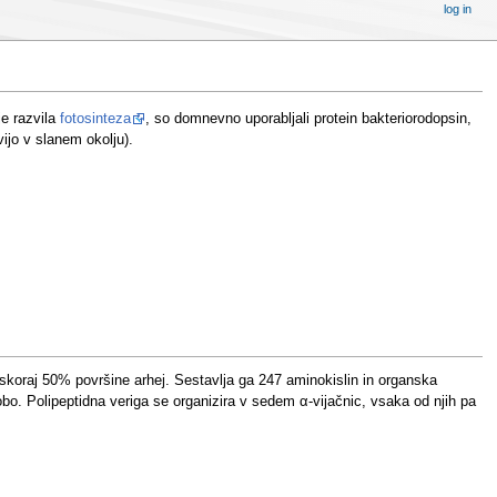
log in
je razvila
fotosinteza
, so domnevno uporabljali protein bakteriorodopsin,
vijo v slanem okolju).
 skoraj 50% površine arhej. Sestavlja ga 247 aminokislin in organska
obo. Polipeptidna veriga se organizira v sedem α-vijačnic, vsaka od njih pa