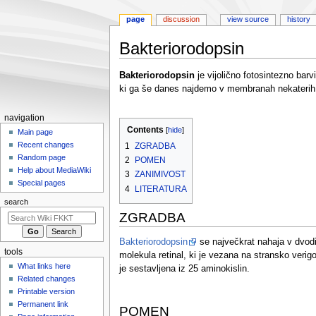
page
discussion
view source
history
Bakteriorodopsin
Jump
Jump
Bakteriorodopsin
je vijolično fotosintezno barv
to
to
ki ga še danes najdemo v membranah nekaterih s
navigation
search
N
navigation
Contents
a
Main page
Recent changes
1
ZGRADBA
v
Random page
2
POMEN
i
Help about MediaWiki
3
ZANIMIVOST
g
Special pages
4
LITERATURA
a
search
t
ZGRADBA
i
o
Bakteriorodopsin
se največkrat nahaja v dvodim
tools
molekula retinal, ki je vezana na stransko verig
n
What links here
je sestavljena iz 25 aminokislin.
m
Related changes
e
Printable version
n
Permanent link
POMEN