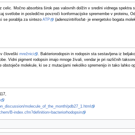
iz celic. Močno absorbira širok pas valovnih dolžin v sredini vidnega spektra
 nekaj svetlobe in posledično povzroči konformacijske spremembe v proteinu, 
ki se porablja za sintezo
ATP
(adenozintrifosfat- je energetsko bogata moleku
v človeški
mrežnici
. Bakteriorodopsin in rodopsin sta sestavljena iz beljak
obe. Vidni pigment rodopsin imajo mnoge živali, vendar je pri različnih takso
 obstoječe molekule, ki se z mutacijami nekoliko spremenijo in tako lahko opr
117,
n
ion_discussion/molecule_of_the_month/pdb27_1.html
ochem/B-index.cfm?definition=bacteriorhodopsin