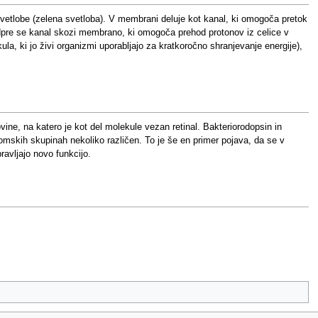
 svetlobe (zelena svetloba). V membrani deluje kot kanal, ki omogoča pretok
Odpre se kanal skozi membrano, ki omogoča prehod protonov iz celice v
la, ki jo živi organizmi uporabljajo za kratkoročno shranjevanje energije),
ovine, na katero je kot del molekule vezan retinal. Bakteriorodopsin in
nomskih skupinah nekoliko različen. To je še en primer pojava, da se v
avljajo novo funkcijo.