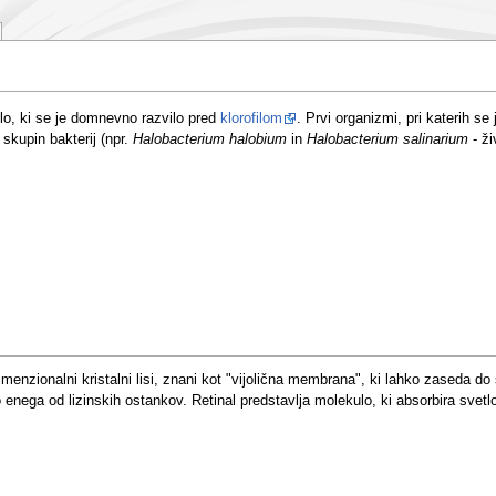
ilo, ki se je domnevno razvilo pred
klorofilom
. Prvi organizmi, pri katerih se 
kupin bakterij (npr.
Halobacterium halobium
in
Halobacterium salinarium
- ži
enzionalni kristalni lisi, znani kot "vijolična membrana", ki lahko zaseda do
o enega od lizinskih ostankov. Retinal predstavlja molekulo, ki absorbira svetl