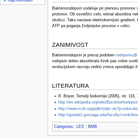
Page information
u
Bakteriorodopsin sodeluje pri prenosu protonov 
protonov. Ob osvetlitvi celic retinal absorbira
okolico. Tako nastane elektrokemijski gradient, 
ATP pa poganja življenjske procese v celici.
ZANIMIVOST
Bakteriorodopsin je precej podoben
rodopsinu
rodopsin dobro absorbirata širok pas vidne svetl
evolucijskem razvoju vedno znova uporabljajo že
LITERATURA
R. Boyer, Temelji biokemije (2005), str. 116, 
http://en.wikipedia.org/wiki/Bacteriorhodopsi
http://www.rcsb.org/pdb/static.do?p=educat
http://guweb2.gonzaga.edu/faculty/cronk/bi
Categories
:
LEX
BMB