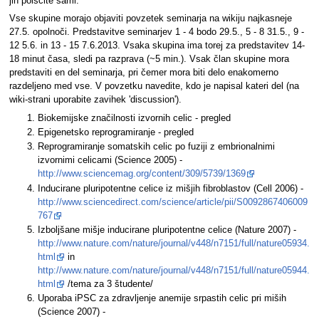
jih poiščite sami.
Vse skupine morajo objaviti povzetek seminarja na wikiju najkasneje
27.5. opolnoči. Predstavitve seminarjev 1 - 4 bodo 29.5., 5 - 8 31.5., 9 -
12 5.6. in 13 - 15 7.6.2013. Vsaka skupina ima torej za predstavitev 14-
18 minut časa, sledi pa razprava (~5 min.). Vsak član skupine mora
predstaviti en del seminarja, pri čemer mora biti delo enakomerno
razdeljeno med vse. V povzetku navedite, kdo je napisal kateri del (na
wiki-strani uporabite zavihek 'discussion').
Biokemijske značilnosti izvornih celic - pregled
Epigenetsko reprogramiranje - pregled
Reprogramiranje somatskih celic po fuziji z embrionalnimi
izvornimi celicami (Science 2005) -
http://www.sciencemag.org/content/309/5739/1369
Inducirane pluripotentne celice iz mišjih fibroblastov (Cell 2006) -
http://www.sciencedirect.com/science/article/pii/S0092867406009
767
Izboljšane mišje inducirane pluripotentne celice (Nature 2007) -
http://www.nature.com/nature/journal/v448/n7151/full/nature05934.
html
in
http://www.nature.com/nature/journal/v448/n7151/full/nature05944.
html
/tema za 3 študente/
Uporaba iPSC za zdravljenje anemije srpastih celic pri miših
(Science 2007) -