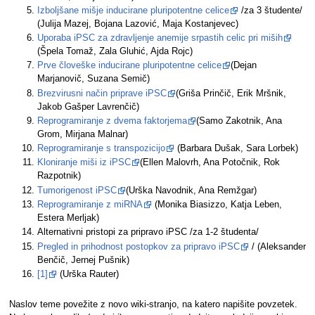
Izboljšane mišje inducirane pluripotentne celice
/za 3 študente/
(Julija Mazej, Bojana Lazović, Maja Kostanjevec)
Uporaba iPSC za zdravljenje anemije srpastih celic pri miših
(Špela Tomaž, Zala Gluhić, Ajda Rojc)
Prve človeške inducirane pluripotentne celice
(Dejan
Marjanovič, Suzana Semič)
Brezvirusni način priprave iPSC
(Griša Prinčič, Erik Mršnik,
Jakob Gašper Lavrenčič)
Reprogramiranje z dvema faktorjema
(Samo Zakotnik, Ana
Grom, Mirjana Malnar)
Reprogramiranje s transpozicijo
(Barbara Dušak, Sara Lorbek)
Kloniranje miši iz iPSC
(Ellen Malovrh, Ana Potočnik, Rok
Razpotnik)
Tumorigenost iPSC
(Urška Navodnik, Ana Remžgar)
Reprogramiranje z miRNA
(Monika Biasizzo, Katja Leben,
Estera Merljak)
Alternativni pristopi za pripravo iPSC /za 1-2 študenta/
Pregled in prihodnost postopkov za pripravo iPSC
/ (Aleksander
Benčič, Jernej Pušnik)
[1]
(Urška Rauter)
Naslov teme povežite z novo wiki-stranjo, na katero napišite povzetek.