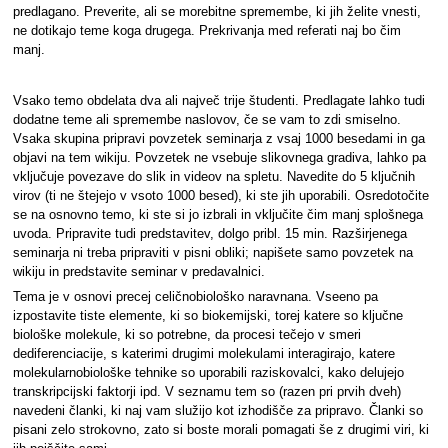
predlagano. Preverite, ali se morebitne spremembe, ki jih želite vnesti,
ne dotikajo teme koga drugega. Prekrivanja med referati naj bo čim
manj.
Vsako temo obdelata dva ali največ trije študenti. Predlagate lahko tudi
dodatne teme ali spremembe naslovov, če se vam to zdi smiselno.
Vsaka skupina pripravi povzetek seminarja z vsaj 1000 besedami in ga
objavi na tem wikiju. Povzetek ne vsebuje slikovnega gradiva, lahko pa
vključuje povezave do slik in videov na spletu. Navedite do 5 ključnih
virov (ti ne štejejo v vsoto 1000 besed), ki ste jih uporabili. Osredotočite
se na osnovno temo, ki ste si jo izbrali in vključite čim manj splošnega
uvoda. Pripravite tudi predstavitev, dolgo pribl. 15 min. Razširjenega
seminarja ni treba pripraviti v pisni obliki; napišete samo povzetek na
wikiju in predstavite seminar v predavalnici.
Tema je v osnovi precej celičnobiološko naravnana. Vseeno pa
izpostavite tiste elemente, ki so biokemijski, torej katere so ključne
biološke molekule, ki so potrebne, da procesi tečejo v smeri
dediferenciacije, s katerimi drugimi molekulami interagirajo, katere
molekularnobiološke tehnike so uporabili raziskovalci, kako delujejo
transkripcijski faktorji ipd. V seznamu tem so (razen pri prvih dveh)
navedeni članki, ki naj vam služijo kot izhodišče za pripravo. Članki so
pisani zelo strokovno, zato si boste morali pomagati še z drugimi viri, ki