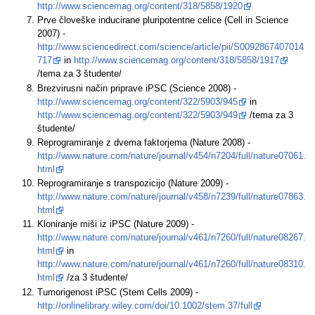
http://www.sciencemag.org/content/318/5858/1920
Prve človeške inducirane pluripotentne celice (Cell in Science
2007) -
http://www.sciencedirect.com/science/article/pii/S0092867407014
717
in
http://www.sciencemag.org/content/318/5858/1917
/tema za 3 študente/
Brezvirusni način priprave iPSC (Science 2008) -
http://www.sciencemag.org/content/322/5903/945
in
http://www.sciencemag.org/content/322/5903/949
/tema za 3
študente/
Reprogramiranje z dvema faktorjema (Nature 2008) -
http://www.nature.com/nature/journal/v454/n7204/full/nature07061.
html
Reprogramiranje s transpozicijo (Nature 2009) -
http://www.nature.com/nature/journal/v458/n7239/full/nature07863.
html
Kloniranje miši iz iPSC (Nature 2009) -
http://www.nature.com/nature/journal/v461/n7260/full/nature08267.
html
in
http://www.nature.com/nature/journal/v461/n7260/full/nature08310.
html
/za 3 študente/
Tumorigenost iPSC (Stem Cells 2009) -
http://onlinelibrary.wiley.com/doi/10.1002/stem.37/full