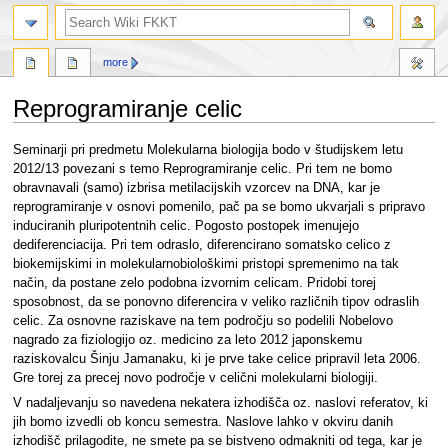
search
more
Reprogramiranje celic
Jump
Jump
Seminarji pri predmetu Molekularna biologija bodo v študijskem letu
to
to
2012/13 povezani s temo Reprogramiranje celic. Pri tem ne bomo
navigation
search
obravnavali (samo) izbrisa metilacijskih vzorcev na DNA, kar je
reprogramiranje v osnovi pomenilo, pač pa se bomo ukvarjali s pripravo
induciranih pluripotentnih celic. Pogosto postopek imenujejo
dediferenciacija. Pri tem odraslo, diferencirano somatsko celico z
biokemijskimi in molekularnobiološkimi pristopi spremenimo na tak
način, da postane zelo podobna izvornim celicam. Pridobi torej
sposobnost, da se ponovno diferencira v veliko različnih tipov odraslih
celic. Za osnovne raziskave na tem področju so podelili Nobelovo
nagrado za fiziologijo oz. medicino za leto 2012 japonskemu
raziskovalcu Šinju Jamanaku, ki je prve take celice pripravil leta 2006.
Gre torej za precej novo področje v celični molekularni biologiji.
V nadaljevanju so navedena nekatera izhodišča oz. naslovi referatov, ki
jih bomo izvedli ob koncu semestra. Naslove lahko v okviru danih
izhodišč prilagodite, ne smete pa se bistveno odmakniti od tega, kar je