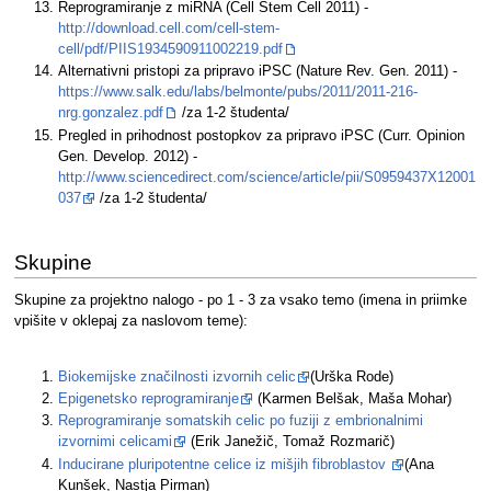
Reprogramiranje z miRNA (Cell Stem Cell 2011) -
http://download.cell.com/cell-stem-
cell/pdf/PIIS1934590911002219.pdf
Alternativni pristopi za pripravo iPSC (Nature Rev. Gen. 2011) -
https://www.salk.edu/labs/belmonte/pubs/2011/2011-216-
nrg.gonzalez.pdf
/za 1-2 študenta/
Pregled in prihodnost postopkov za pripravo iPSC (Curr. Opinion
Gen. Develop. 2012) -
http://www.sciencedirect.com/science/article/pii/S0959437X12001
037
/za 1-2 študenta/
Skupine
Skupine za projektno nalogo - po 1 - 3 za vsako temo (imena in priimke
vpišite v oklepaj za naslovom teme):
Biokemijske značilnosti izvornih celic
(Urška Rode)
Epigenetsko reprogramiranje
(Karmen Belšak, Maša Mohar)
Reprogramiranje somatskih celic po fuziji z embrionalnimi
izvornimi celicami
(Erik Janežič, Tomaž Rozmarič)
Inducirane pluripotentne celice iz mišjih fibroblastov
(Ana
Kunšek, Nastja Pirman)