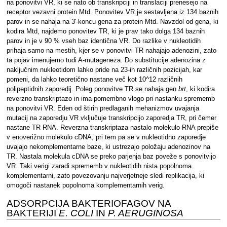
na ponovitvi VR, ki se nato ob transkripciji in translaciji prenesejo na
receptor vezavni protein Mtd. Ponovitev VR je sestavljena iz 134 baznih
parov in se nahaja na 3'-koncu gena za protein Mtd. Navzdol od gena, ki
kodira Mtd, najdemo ponovitev TR, ki je prav tako dolga 134 baznih
parov in je v 90 % vseh baz identična VR. Do razlike v nukleotidih
prihaja samo na mestih, kjer se v ponovitvi TR nahajajo adenozini, zato
ta pojav imenujemo tudi A-mutageneza. Do substitucije adenozina z
naključnim nukleotidom lahko pride na 23-ih različnih pozicijah, kar
pomeni, da lahko teoretično nastane več kot 10^12 različnih
polipeptidnih zaporedij. Poleg ponovitve TR se nahaja gen
brt
, ki kodira
reverzno transkriptazo in ima pomembno vlogo pri nastanku sprememb
na ponovitvi VR. Eden od štirih predlaganih mehanizmov uvajanja
mutacij na zaporedju VR vključuje transkripcijo zaporedja TR, pri čemer
nastane TR RNA. Reverzna transkriptaza nastalo molekulo RNA prepiše
v enoverižno molekulo cDNA, pri tem pa se v nukleotidno zaporedje
uvajajo nekomplementarne baze, ki ustrezajo položaju adenozinov na
TR. Nastala molekula cDNA se preko parjenja baz poveže s ponovitvijo
VR. Taki verigi zaradi sprememb v nukleotidih nista popolnoma
komplementarni, zato povezovanju najverjetneje sledi replikacija, ki
omogoči nastanek popolnoma komplementarnih verig.
ADSORPCIJA BAKTERIOFAGOV NA
BAKTERIJI
E. COLI
IN
P. AERUGINOSA