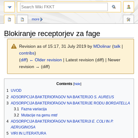
search
more
Blokiranje receptorjev za fage
Revision as of 15:17, 31 July 2019 by
MDolinar
(
talk
|
contribs
)
(
diff
)
← Older revision
| Latest revision (diff) | Newer
revision → (diff)
Jump
Jump
Contents
to
to
1
UVOD
navigation
search
2
ADSORPCIJA BAKTERIOFAGOV NA BAKTERIJO
S. AUREUS
3
ADSORPCIJA BAKTERIOFAGOV NA BAKTERIJE RODU
BORDATELLA
3.1
Fazna variacija
3.2
Mutacije na genu
mtd
4
ADSORPCIJA BAKTERIOFAGOV NA BAKTERIJI
E. COLI
IN
P.
AERUGINOSA
5
VIRI IN LITERATURA