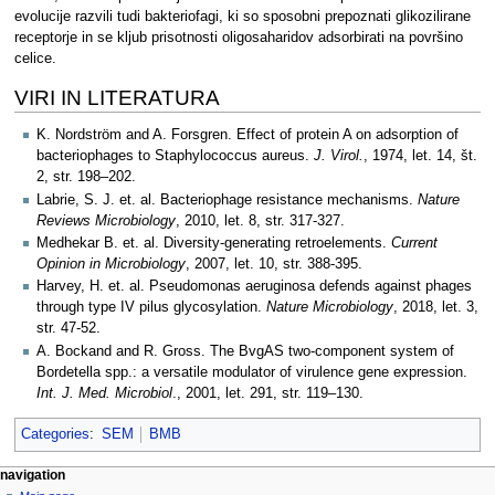
evolucije razvili tudi bakteriofagi, ki so sposobni prepoznati glikozilirane
receptorje in se kljub prisotnosti oligosaharidov adsorbirati na površino
celice.
VIRI IN LITERATURA
K. Nordström and A. Forsgren. Effect of protein A on adsorption of
bacteriophages to Staphylococcus aureus.
J. Virol.
, 1974, let. 14, št.
2, str. 198–202.
Labrie, S. J. et. al. Bacteriophage resistance mechanisms.
Nature
Reviews Microbiology
, 2010, let. 8, str. 317-327.
Medhekar B. et. al. Diversity-generating retroelements.
Current
Opinion in Microbiology
, 2007, let. 10, str. 388-395.
Harvey, H. et. al. Pseudomonas aeruginosa defends against phages
through type IV pilus glycosylation.
Nature Microbiology
, 2018, let. 3,
str. 47-52.
A. Bockand and R. Gross. The BvgAS two-component system of
Bordetella spp.: a versatile modulator of virulence gene expression.
Int. J. Med. Microbiol
., 2001, let. 291, str. 119–130.
Categories
:
SEM
BMB
N
page actions
personal tools
navigation