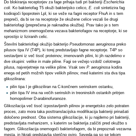
Do blokiranja receptorjev za fage prihaja tudi pri bakteriji
Escherichia
coli
. Ko bakteriofag T5 okuži bakterijsko celico,
E. coli
sintetizira fag
kodirajoči lipoprotein Lpl, ki se veže na fagni receptor FhuA in s tem
prepreči, da bi se na receptorje že okužene celice vezali še drugi
bakteriofagi (preprečena je naknadna okužba). Prav tako je s tem
mehanizmom onemogočena vezava bakteriofagov na receptorje, ki se
sprostijo iz liziranih celic.
Številni bakteriofagi okužijo bakterijo
Pseudomonas aeruginosa
preko
pilusov tipa IV (T4P), ki torej predstavljajo fagne receptorje. T4P so
sestavljeni iz več tisoč proteinov, imenovanih pilini, ki jih razdelimo v
dve skupini: velike in male piline. Fagi se vežejo vzdolž celotnega
pilusa, najverjetneje na velike piline. Vsak sev
P. aeruginosa
kodira
enega od petih možnih tipov velikih pilinov, med katerimi sta dva tipa
glikozilirana:
pilin tipa I je glikoziliran na C-končnem serinskem ostanku,
pilin tipa IV ima na večih serinskih in treoninskih ostankih pritrjen
homopolimer D-arabinofuranoze.
Glikozilacija več tisoč izpostavljenih pilinov je energetsko zelo potraten
proces, zato mora taka posttranslacijska modifikacija bakteriji prinašati
določeno prednost. Oba sistema glikozilacije, ki ju najdemo pri bakteriji,
predstavljata mehanizem, s katerim se bakterija zaščiti pred okužbo s
fagom. Glikozilacija onemogoči bakteriofagom, da bi prepoznali vezavna
mesta, in hkrati predstavlja sterično oviro. Seveda pa so se tekom