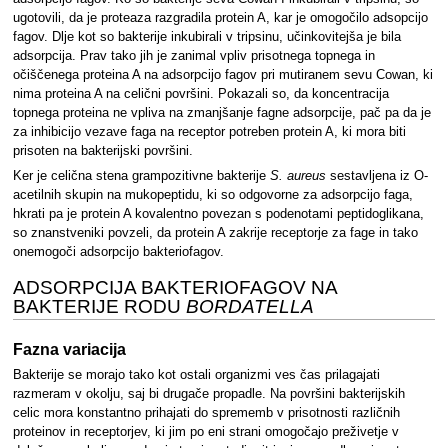
ugotovili, da je proteaza razgradila protein A, kar je omogočilo adsopcijo
fagov. Dlje kot so bakterije inkubirali v tripsinu, učinkovitejša je bila
adsorpcija. Prav tako jih je zanimal vpliv prisotnega topnega in
očiščenega proteina A na adsorpcijo fagov pri mutiranem sevu Cowan, ki
nima proteina A na celični površini. Pokazali so, da koncentracija
topnega proteina ne vpliva na zmanjšanje fagne adsorpcije, pač pa da je
za inhibicijo vezave faga na receptor potreben protein A, ki mora biti
prisoten na bakterijski površini.
Ker je celična stena grampozitivne bakterije
S. aureus
sestavljena iz O-
acetilnih skupin na mukopeptidu, ki so odgovorne za adsorpcijo faga,
hkrati pa je protein A kovalentno povezan s podenotami peptidoglikana,
so znanstveniki povzeli, da protein A zakrije receptorje za fage in tako
onemogoči adsorpcijo bakteriofagov.
ADSORPCIJA BAKTERIOFAGOV NA
BAKTERIJE RODU
BORDATELLA
Fazna variacija
Bakterije se morajo tako kot ostali organizmi ves čas prilagajati
razmeram v okolju, saj bi drugače propadle. Na površini bakterijskih
celic mora konstantno prihajati do sprememb v prisotnosti različnih
proteinov in receptorjev, ki jim po eni strani omogočajo preživetje v