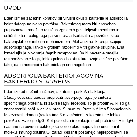
UVOD
Eden izmed začetnih korakov pri virusni okužbi bakterije je adsorpcija
bakteriofaga na njeno površino. Bakteriofag mora biti sposoben
prepoznavati množico različno zgrajenih gostiteljevih membran in
celičnih sten, poleg tega pa se mora adsorbirati na površino kljub
bakterijskih obrambnim mehanizmom. Mehanizme, ki preprečujejo
adsorpcijo faga, lahko v grobem razdelimo v tri glavne skupine. Ena
izmed njih je blokiranje fagnih receptorjev. Da bi bakterije omejile
razmnoževanje faga, lahko prilagodijo strukturo svoje celične površine
tako, da je adsorpcija bakteriofaga onemogočena.
ADSORPCIJA BAKTERIOFAGOV NA
BAKTERIJO
S. AUREUS
Eden izmed možnih načinov, s katerim poskuša bakterija
Staphylococcus aureus
preprečiti adsorpcijo faga, je sinteza
specifičnega proteina, ki zakrije fagni receptor. To je protein A, ki so ga
znanstveniki našli v celični steni
S. aureus
. Protein A ima 5 homolognih
Ig-vezavnih domen (vsaka ima 3 α-vijačnice), s katerimi se lahko
poveže s Fc-regijo IgG. Kot posledica interakcije med proteinom A in IgG
nastane na površini bakterijske celice plast nepravilno orientiranih
molekul imunoglobulina G, zaradi česar ti postanejo neprepoznavni za