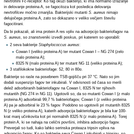
nevtrofilni Fc-receptor. Ko fag okuži bakterijo, ki ima normalno izražanje
in delovanje proteina A, se fagocitoza kot posledica delovanja
nevtrofilcev močno zmanjša. Bakterijski mutanti
S. aureus
nimajo
delujočega proteina A, zato so dokazano v veliko večjem številu
fagocitirani.
Da bi pokazali, ali ima protein A res vpliv na adsorpcijo bakteriofagov na
S. aureus
, so znanstveniki izvedli poskus, pri katerem so uporabili:
2 seva bakterije
Staphylococcus aureus
:
Cowan I (veliko proteina A) ter mutant Cowan I – NG 274 (zelo
malo proteina A);
8325 N (malo proteina A) ter mutant NG 11 (veliko proteina A);
3 stafilokokne bakteriofage: 52, 80 in 80α.
Bakterije so rasle na posebnem TSB-gojišču pri 37 °C. Nato so jim
dodali suspenzijo fagov ter inkubirali. V odvisnosti od časa so merili
delež adsorbiranih bakteriofagov na Cowan I, 8325 N ter njihovih
mutantih (NG 274 in NG 11). Ugotovili so, da so mutanti Cowan I (z malo
proteina A) adsorbirali 99,7 % bakteriofagov, Cowan I (z veliko proteina
A) pa je adsorbiral le 23 % fagov. Podobno so ugotovili pri mutantih 8325
N (z veliko proteina A), katerih adsorpcija bakteriofagov je bila kar 100-
krat manj učinkovita kot pri normalnih 8325 N (z malo proteina A). Torej
protein A, ki se nahaja na celični površini, inhibira adsorpcijo fagov.
Preverjali so tudi, kako lahko serinska proteaza tripsin vpliva na
adsorpcijo fagov. Ko so bakterije seva Cowan I inkubirali v tripsinu, so