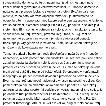
sprejemniške domene, od tu pa naprej na histidinski ostanek na C-
končni domeni (govorimo o valuavtofosforilacij). C- končna domena v
nadaljevanju prenese fosfatno skupino na protein BvgA in ga s tem
aktivira, ta pa nato kot transkripcijski faktor deluje stimulativno na
operonbvg ter na gene vag, med katere sodijo geni za virulentne faktorje,
kot so adhezini, filamentni hemaglutinin (FHA), pertaktin in sekrecijski
sistem tipa III in so nujno potrebni za kolonizacijo in infekcijo. Stanju, ko
so virulenčni faktorji izraženi, pravimo Bvg+ faza, o Bvg- fazi pa
govorimo, ko so aktivirani
vrg
geni (virulence-repressed genes),
transkripcija
vag
genov pa je zavirana – torej se virulenčni faktorji ne
izražajo in do kolonizacije ne more priti.
Ta fazna variacija bakterijam rodu
Bordatella
prinaša še eno (mogoče
nenamerno, a zelo pomembno) prednost: ker se sestava površine celice
zaradi prilagajanja okolju in kolonizacije ves čas spreminja, niso vsi
proteini ves čas prisotni na površini celice, s čimer se bakterije nevede
(vsaj delno) zaščitijo tudi pred bakteriofagi. Sprememba v konformaciji
receptorjev ali pa neprisotnost določenih proteinov na površini celice v
Bvg- fazi namreč onemogoči adsorpcijo virusov na površino celice. Kot
primer takega načina obrambe lahko omenimo pertaktin – po funkciji
adhezin ter avtotransporter, ki sodeluje pri vezavi na epitelijske celice, je
pa obenem tudi primarni receptor za bakteriofag BPP-1. Slednji se na
pertaktin veže z regijo Mtd, natančneje z njeno varianto Mtd-P1. En
protomer trimernega Mtd-P1 se veže v veliko, drugi v malo zanko, tretji