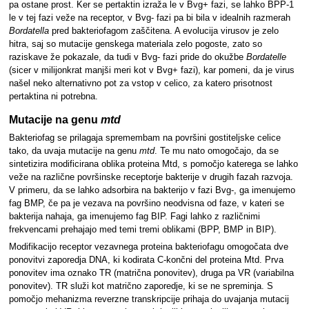
pa ostane prost. Ker se pertaktin izraža le v Bvg+ fazi, se lahko BPP-1
le v tej fazi veže na receptor, v Bvg- fazi pa bi bila v idealnih razmerah
Bordatella
pred bakteriofagom zaščitena. A evolucija virusov je zelo
hitra, saj so mutacije genskega materiala zelo pogoste, zato so
raziskave že pokazale, da tudi v Bvg- fazi pride do okužbe
Bordatelle
(sicer v milijonkrat manjši meri kot v Bvg+ fazi), kar pomeni, da je virus
našel neko alternativno pot za vstop v celico, za katero prisotnost
pertaktina ni potrebna.
Mutacije na genu
mtd
Bakteriofag se prilagaja spremembam na površini gostiteljske celice
tako, da uvaja mutacije na genu
mtd
. Te mu nato omogočajo, da se
sintetizira modificirana oblika proteina Mtd, s pomočjo katerega se lahko
veže na različne površinske receptorje bakterije v drugih fazah razvoja.
V primeru, da se lahko adsorbira na bakterijo v fazi Bvg-, ga imenujemo
fag BMP, če pa je vezava na površino neodvisna od faze, v kateri se
bakterija nahaja, ga imenujemo fag BIP. Fagi lahko z različnimi
frekvencami prehajajo med temi tremi oblikami (BPP, BMP in BIP).
Modifikacijo receptor vezavnega proteina bakteriofagu omogočata dve
ponovitvi zaporedja DNA, ki kodirata C-končni del proteina Mtd. Prva
ponovitev ima oznako TR (matrična ponovitev), druga pa VR (variabilna
ponovitev). TR služi kot matrično zaporedje, ki se ne spreminja. S
pomočjo mehanizma reverzne transkripcije prihaja do uvajanja mutacij