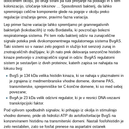
določenem okolju, po drugi strani pa tudi pritrjanje na podlago in s tem
kolonizacijo, izločanje toksinov ... Sposobnosti bakterij, da lahko
spreminjajo celične komponente glede na pogoje v okolju preko
regulacije izražanja genov, pravimo fazna variacija.
Lep primer fazne variacije lahko spremljamo pri gramnegativnih
bakterijah (kokobacilih) iz rodu Bordatella, ki povzročajo bolezni
respiratornega sistema. Pri tem rodu bakterij odziv na zunajcelične
signale poteka prek dvokomponentnega regulatornega sistema BvgAS.
Taki sistemi so v naravi zelo pogosti in služijo kot senzorji zunaj in
znotrajceličnih dražljajev, ki jih nato prek delovanja senzorične histidin
kinaze pretvorijo v znotrajcelični signal in odziv. BvgAS regulatorni
sistem je sestavljen iz dveh proteinov, katerih zapisa se nahajata na
lokusu bvg:
BvgS je 134 kDa velika histidin kinaza, ki se nahaja v plazmalemi in
je zgrajena iz medmembranske vhodne domene, domene PAS,
transmiterske, sprejemniške ter C-končne domene, ki so med seboj
povezane;
BvgA je 23 kDa velik odzivni regulator, ki je v resnici DNA-vezavni
transkripcijski faktor.
Pod vplivom spodbudnih signalov, ki prihajajo iz okolja in stimulirajo
vhodno domeno, pride ob hidrolizi ATP do avtofosforilacije BvgS na
konzerviranem histidinu na transmiterski domeni. Nastali fosfohistidin je
zelo nestabilen, zato se fosfat prenese na aspartatni ostanek