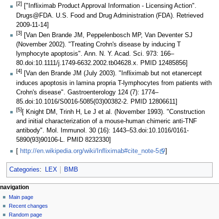
[2]
["Infliximab Product Approval Information - Licensing Action".
Drugs@FDA. U.S. Food and Drug Administration (FDA). Retrieved
2009-11-14]
[3]
[Van Den Brande JM, Peppelenbosch MP, Van Deventer SJ
(November 2002). "Treating Crohn's disease by inducing T
lymphocyte apoptosis". Ann. N. Y. Acad. Sci. 973: 166–
80.doi:10.1111/j.1749-6632.2002.tb04628.x. PMID 12485856]
[4]
[Van den Brande JM (July 2003). "Infliximab but not etanercept
induces apoptosis in lamina propria T-lymphocytes from patients with
Crohn's disease". Gastroenterology 124 (7): 1774–
85.doi:10.1016/S0016-5085(03)00382-2. PMID 12806611]
[5]
[ Knight DM, Trinh H, Le J et al. (November 1993). "Construction
and initial characterization of a mouse-human chimeric anti-TNF
antibody". Mol. Immunol. 30 (16): 1443–53.doi:10.1016/0161-
5890(93)90106-L. PMID 8232330]
[
http://en.wikipedia.org/wiki/Infliximab#cite_note-5
]
Categories
:
LEX
BMB
N
page actions
personal tools
navigation
page
log
Main page
a
in
discussion
Recent changes
v
read
Random page