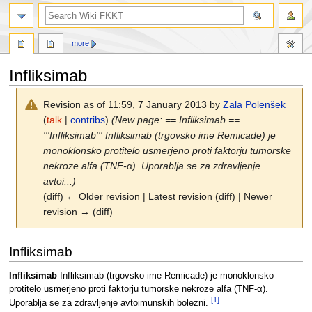
search
more
Infliksimab
Revision as of 11:59, 7 January 2013 by
Zala Polenšek
(
talk
|
contribs
)
(New page: == Infliksimab ==
'''Infliksimab''' Infliksimab (trgovsko ime Remicade) je
monoklonsko protitelo usmerjeno proti faktorju tumorske
nekroze alfa (TNF-α). Uporablja se za zdravljenje
avtoi...)
(diff) ← Older revision | Latest revision (diff) | Newer
revision → (diff)
Jump
Jump
Infliksimab
to
to
navigation
search
Infliksimab
Infliksimab (trgovsko ime Remicade) je monoklonsko
protitelo usmerjeno proti faktorju tumorske nekroze alfa (TNF-α).
[1]
Uporablja se za zdravljenje avtoimunskih bolezni.