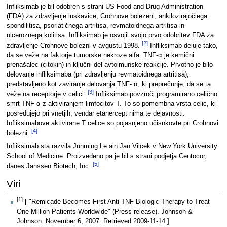
Infliksimab je bil odobren s strani US Food and Drug Administration
(FDA) za zdravljenje luskavice, Crohnove bolezeni, ankilozirajočiega
spondilitisa, psoriatičnega artritisa, revmatoidnega artritisa in
ulceroznega kolitisa. Infliksimab je osvojil svojo prvo odobritev FDA za
[2]
zdravljenje Crohnove bolezni v avgustu 1998.
Infliksimab deluje tako,
da se veže na faktorje tumorske nekroze alfa. TNF-α je kemični
prenašalec (citokin) in ključni del avtoimunske reakcije. Prvotno je bilo
delovanje infliksimaba (pri zdravljenju revmatoidnega artritisa),
predstavljeno kot zaviranje delovanja TNF- α, ki preprečunje, da se ta
[3]
veže na receptorje v celici.
Infliksimab povzroči programirano celično
smrt TNF-α z aktiviranjem limfocitov T. To so pomembna vrsta celic, ki
posredujejo pri vnetjih, vendar etanercept nima te dejavnosti.
Infliksimabove aktivirane T celice so pojasnjeno učisnkovte pri Crohnovi
[4]
bolezni.
Infliksimab sta razvila Junming Le ain Jan Vilcek v New York University
School of Medicine. Proizvedeno pa je bil s strani podjetja Centocor,
[5]
danes Janssen Biotech, Inc.
Viri
[1]
[ "Remicade Becomes First Anti-TNF Biologic Therapy to Treat
One Million Patients Worldwide" (Press release). Johnson &
Johnson. November 6, 2007. Retrieved 2009-11-14.]