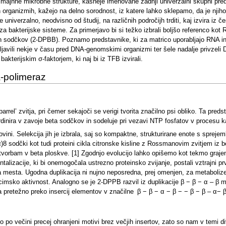
i majhne mikrobne strukture, kasneje imenovane zadnji univerzalni skupni pred
jših organizmih, kažejo na delno sorodnost, iz katere lahko sklepamo, da je nj
e univerzalno, neodvisno od študij, na različnih področijh trditi, kaj izvira iz
 bakterijske sisteme. Za primerjavo bi si težko izbrali boljšo referenco kot R
h sodčkov (2-DPBB). Poznamo predstavnike, ki za matrico uporabljajo RNA in 
avili nekje v času pred DNA-genomskimi organizmi ter šele nadalje privzeli 
bakterijskim σ-faktorjem, ki naj bi iz TFB izvirali.
-polimeraz
rel’ zvitja, pri čemer sekajoči se verigi tvorita značilno psi obliko. Ta pred
dinira v zavoje beta sodčkov in sodeluje pri vezavi NTP fosfatov v procesu ka
ini. Selekcija jih je izbrala, saj so kompaktne, strukturirane enote s sprejeml
8 sodčki kot tudi proteini cikla citronske kisline z Rossmanovim zvitjem iz be
rbam v beta ploskve. [1] Zgodnjo evolucijo lahko opišemo kot tekmo grajenja i
alizacije, ki bi onemogočala ustrezno proteinsko zvijanje, postali vztrajni p
tična mesta. Ugodna duplikacija ni nujno neposredna, prej omenjen, za metab
cimsko aktivnost. Analogno se je 2-DPPB razvil iz duplikacije β − β − α – β mot
pretežno preko insercij elementov v značilne β − β − α − β − − β − β – α− 
po večini precej ohranjeni motivi brez večjih insertov, zato so nam v temi d