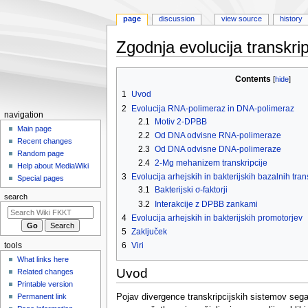
page
discussion
view source
history
Zgodnja evolucija transkripc
Jump
Jump
Contents
to
to
1
Uvod
navigation
search
2
Evolucija RNA-polimeraz in DNA-polimeraz
N
navigation
2.1
Motiv 2-DPBB
a
Main page
2.2
Od DNA odvisne RNA-polimeraze
Recent changes
v
2.3
Od DNA odvisne DNA-polimeraze
Random page
i
2.4
2-Mg mehanizem transkripcije
Help about MediaWiki
g
3
Evolucija arhejskih in bakterijskih bazalnih tran
Special pages
a
3.1
Bakterijski σ-faktorji
search
3.2
Interakcije z DPBB zankami
t
4
Evolucija arhejskih in bakterijskih promotorjev
i
5
Zaključek
o
6
Viri
tools
n
What links here
m
Uvod
Related changes
e
Printable version
n
Pojav divergence transkripcijskih sistemov sega 
Permanent link