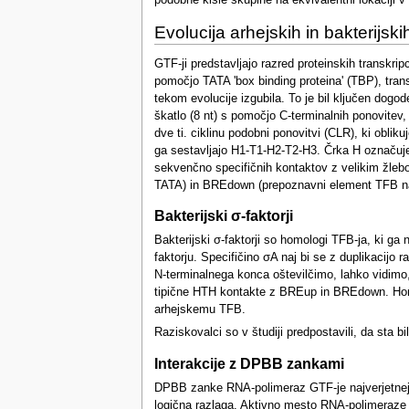
podobne kisle skupine na ekvivalentni lokaciji v
Evolucija arhejskih in bakterijski
GTF-ji predstavljajo razred proteinskih transkrip
pomočjo TATA 'box binding proteina' (TBP), trans
tekom evolucije izgubila. To je bil ključen dogo
škatlo (8 nt) s pomočjo C-terminalnih ponovitev
dve ti. ciklinu podobni ponovitvi (CLR), ki obli
ga sestavljajo H1-T1-H2-T2-H3. Črka H označuje 
sekvenčno specifičnih kontaktov z velikim žl
TATA) in BREdown (prepoznavni element TFB navz
Bakterijski σ-faktorji
Bakterijski σ-faktorji so homologi TFB-ja, ki ga 
faktorju. Specifičino σA naj bi se z duplikacijo
N-terminalnega konca oštevilčimo, lahko vidimo
tipične HTH kontakte z BREup in BREdown. Homolo
arhejskemu TFB.
Raziskovalci so v študiji predpostavili, da st
Interakcije z DPBB zankami
DPBB zanke RNA-polimeraz GTF-je najverjetneje ko
logična razlaga. Aktivno mesto RNA-polimeraze j