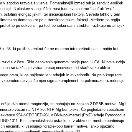
mo v zgodbo razvoja življenja. Pomembnejši izmed teh je sendvič-sodček
gih β ploskev v angleščini nosi tudi trivialno ime “flap” ali “wall”
i ostalimi elongacijskimi ter iniciacijskimi faktorji. Seveda lahko v tem
olimerazno domeno kot pa s transkripcijskimi faktorji. Medtem pa regija
retežno po sekvenci, pa tudi po sekundarni strukturi razlikujemo arhejski
β6, ki pa jih za enkrat še ne moremo interpretirati na isti način kot
 razvila v času RNA osnovanih genomov nekje pred LUCA. Njihova zvitja
ni pa se razširjajo vstran precej neodvisno od starševske oblike.
ga prsta, ki ga najdemo le v arhejah in evkariontih. Na prvo žogo torej
o vzporedno razvijal še njen sigma kompliment, ki polimerazo razreši nuje
stu držijo dva atoma magnezija, se nahajajo na zankah 2-DPBB motiva. Mg1
olimerazo vezan na NTP kot NTP-Mg kompleks. Če pogledamo specifičen
o sekvenco 954-NCDGDED-961 v DNA-polimerazi (PolD) arheje Pyrococcus
GD-1011. Kisli aminokislinski ostanki, ki v aktivnem mestu koordinirajo
ih encimih, ki vsebujejo “cradle-loop barrel” motive, lahko opazimo