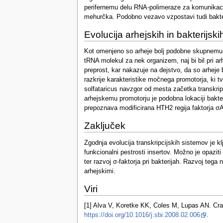
perifernemu delu RNA-polimeraze za komunikaci
mehurčka. Podobno vezavo vzpostavi tudi bakte
Evolucija arhejskih in bakterijsk
Kot omenjeno so arheje bolj podobne skupnemu pr
tRNA molekul za nek organizem, naj bi bil pri ar
preprost, kar nakazuje na dejstvo, da so arheje
razkrije karakteristike močnega promotorja, ki t
solfataricus navzgor od mesta začetka transkripci
arhejskemu promotorju je podobna lokaciji bakter
prepoznava modificirana HTH2 regija faktorja σA,
Zaključek
Zgodnja evolucija transkripcijskih sistemov je kl
funkcionalni pestrosti insertov. Možno je opazit
ter razvoj σ-faktorja pri bakterijah. Razvoj teg
arhejskimi.
Viri
[1] Alva V, Koretke KK, Coles M, Lupas AN. Cradl
https://doi.org/10.1016/j.sbi.2008.02.006
.