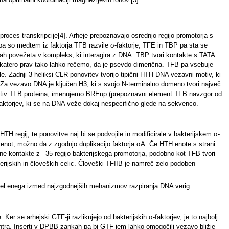
na optimalni koordinaciji magnezijevih ionov.[3]
 proces transkripcije[4]. Arheje prepoznavajo osrednjo regijo promotorja s
e pa so medtem iz faktorja TFB razvile σ-faktorje, TFE in TBP pa sta se
hejah povežeta v kompleks, ki interagira z DNA. TBP tvori kontakte s TATA
a katero prav tako lahko rečemo, da je psevdo dimerična. TFB pa vsebuje
le. Zadnji 3 heliksi CLR ponovitev tvorijo tipični HTH DNA vezavni motiv, ki
. Za vezavo DNA je ključen H3, ki s svojo N-terminalno domeno tvori največ
otiv TFB proteina, imenujemo BREup (prepoznavni element TFB navzgor od
ktorjev, ki se na DNA veže dokaj nespecifično glede na sekvenco.
HTH regij, te ponovitve naj bi se podvojile in modificirale v bakterijskem σ-
TH enot, možno da z zgodnjo duplikacijo faktorja σA. Če HTH enote s strani
e kontakte z –35 regijo bakterijskega promotorja, podobno kot TFB tvori
rijskih in človeških celic. Človeški TFIIB je namreč zelo podoben
 del enega izmed najzgodnejših mehanizmov razpiranja DNA verig.
r se arhejski GTF-ji razlikujejo od bakterijskih σ-faktorjev, je to najbolj
entra. Inserti v DPBB zankah pa bi GTF-jem lahko omogočili vezavo bližje