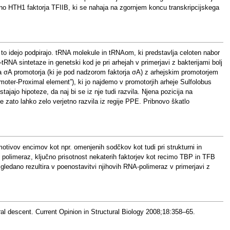
 HTH1 faktorja TFIIB, ki se nahaja na zgornjem koncu transkripcijskega
to idejo podpirajo. tRNA molekule in tRNAom, ki predstavlja celoten nabor
NA sintetaze in genetski kod je pri arhejah v primerjavi z bakterijami bolj
a σA promotorja (ki je pod nadzorom faktorja σA) z arhejskim promotorjem
omoter-Proximal element”), ki jo najdemo v promotorjih arheje Sulfolobus
ajajo hipoteze, da naj bi se iz nje tudi razvila. Njena pozicija na
e zato lahko zelo verjetno razvila iz regije PPE. Pribnovo škatlo
 motivov encimov kot npr. omenjenih sodčkov kot tudi pri strukturni in
 polimeraz, ključno prisotnost nekaterih faktorjev kot recimo TBP in TFB
gledano rezultira v poenostavitvi njihovih RNA-polimeraz v primerjavi z
ral descent. Current Opinion in Structural Biology 2008;18:358–65.