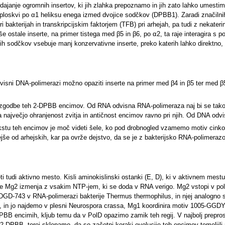
janje ogromnih insertov, ki jih zlahka prepoznamo in jih zato lahko umesti
ploskvi po α1 heliksu enega izmed dvojice sodčkov (DPBB1). Zaradi značilnih dol
 bakterijah in transkripcijskim faktorjem (TFB) pri arhejah, pa tudi z nekaterim
ostale inserte, na primer tistega med β5 in β6, po α2, ta raje interagira s p
 sodčkov vsebuje manj konzervativne inserte, preko katerih lahko direktno, p
ni DNA-polimerazi možno opaziti inserte na primer med β4 in β5 ter med β5 in 
 zgodbe teh 2-DPBB encimov. Od RNA odvisna RNA-polimeraza naj bi se tako
največjo ohranjenost zvitja in antičnost encimov ravno pri njih. Od DNA odvis
stu teh encimov je moč videti šele, ko pod drobnogled vzamemo motiv cinkove
ejše od arhejskih, kar pa ovrže dejstvo, da se je z bakterijsko RNA-polimeraz
ti tudi aktivno mesto. Kisli aminokislinski ostanki (E, D), ki v aktivnem me
 Mg2 izmenja z vsakim NTP-jem, ki se doda v RNA verigo. Mg2 vstopi v p
GD-743 v RNA-polimerazi bakterije Thermus thermophilus, in njej analogn
, in jo najdemo v plesni Neurospora crassa, Mg1 koordinira motiv 1005-GGDYD
PBB encimih, kljub temu da v PolD opazimo zamik teh regij. V najbolj preprost