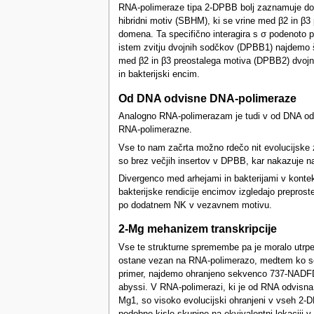
RNA-polimeraze tipa 2-DPBB bolj zaznamuje doda
hibridni motiv (SBHM), ki se vrine med β2 in β3 
domena. Ta specifično interagira s σ podenoto pri
istem zvitju dvojnih sodčkov (DPBB1) najdemo še 
med β2 in β3 preostalega motiva (DPBB2) dvojnih
in bakterijski encim.
Od DNA odvisne DNA-polimeraze
Analogno RNA-polimerazam je tudi v od DNA odvis
RNA-polimerazne.
Vse to nam začrta možno rdečo nit evolucijske
so brez večjih insertov v DPBB, kar nakazuje na 
Divergenco med arhejami in bakterijami v kontek
bakterijske rendicije encimov izgledajo preprost
po dodatnem NK v vezavnem motivu.
2-Mg mehanizem transkripcije
Vse te strukturne spremembe pa je moralo utrpe
ostane vezan na RNA-polimerazo, medtem ko se
primer, najdemo ohranjeno sekvenco 737-NADFD
abyssi. V RNA-polimerazi, ki je od RNA odvisna
Mg1, so visoko evolucijski ohranjeni v vseh 2-D