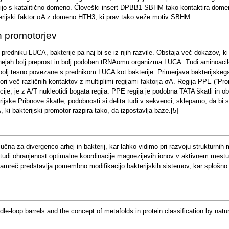
jo s katalitično domeno. Človeški insert DPBB1-SBHM tako kontaktira domeno
rijski faktor σA z domeno HTH3, ki prav tako veže motiv SBHM.
ih promotorjev
edniku LUCA, bakterije pa naj bi se iz njih razvile. Obstaja več dokazov, ki 
hejah bolj preprost in bolj podoben tRNAomu organizma LUCA. Tudi aminoacil-tR
 bolj tesno povezane s prednikom LUCA kot bakterije. Primerjava bakterijskeg
vori več različnih kontaktov z multiplimi regijami faktorja σA. Regija PPE (“Pr
je, je z A/T nukleotidi bogata regija. PPE regija je podobna TATA škatli in obst
ijske Pribnove škatle, podobnosti si delita tudi v sekvenci, sklepamo, da bi s
 ki bakterijski promotor razpira tako, da izpostavlja baze.[5]
jučna za divergenco arhej in bakterij, kar lahko vidimo pri razvoju strukturnih
i tudi ohranjenost optimalne koordinacije magnezijevih ionov v aktivnem mestu
a namreč predstavlja pomembno modifikacijo bakterijskih sistemov, kar splošno 
e-loop barrels and the concept of metafolds in protein classification by natu