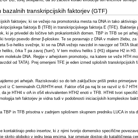
 2-DPBB, torej sklepamo, da so začetni koraki evolucije teh encimov temeljili 
h bazalnih transkripcijskih faktorjev (GTF)
cijskih faktorjev, ki se vežejo na promotorska mesta na DNA in tako aktivirajo
kripcijskega faktorja B (TFB) in transkripcijskega faktorja E (TFE). Bakterij
dek, ki je privedel do ločitve teh prokariontskih domen. TBP in TFB se pri ar
, ki tvorijo psevdo dimer β-ploskev. Te se poravnajo z DNA v malem žlebu, z
kujeta 5-α-heliks svežnje, ki se na DNA vežejo navzdol in navzgor od TATA škat
heliks, črka T pa zavoj ('turn'). V tem motivu heliks 1 (H1) objame H2 in H3
ebom molekule DNA. Regije v arhejskem promotorju, na katere se veže HTH m
dol od TATA). Prej omenjeni TFE je eden izmed splošnih transkripcijskih fa
najdemo pri arhejah. Raziskovalci so do teh zaključkov prišli preko primerjave 
 razvil iz C terminalnih CLR/HTH enot. Faktor σ54 pa naj bi se razvil iz 6-7 H
, da je HTH4 v σA in σ54 ekvivalenten HTH2 enoti v TFB. HTH4 tvori specifičn
gija teh faktorjev je vidna tudi v podobnosti iniciacijskih kompleskov bakte
a bila TBP in TFB prisotna v zadnjem splošnem skupnem predniku LUCA in sta
ntaktirajo preko insertov, ki z njimi tvorijo domensko specifične povezave. Ke
e skrito globoko v jedru tega encima, kar omejuje dostop do katalitičnega c