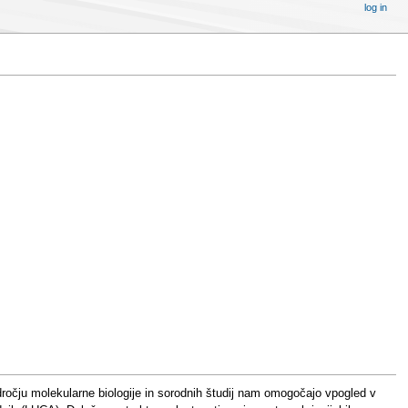
log in
področju molekularne biologije in sorodnih študij nam omogočajo vpogled v