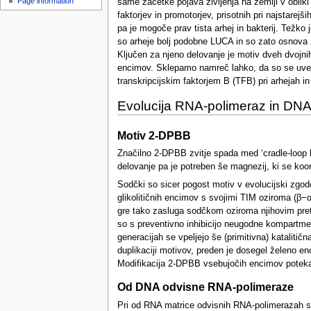
Page information
same začetke pojava življenja na zemlji v oblik
u
faktorjev in promotorjev, prisotnih pri najstare
pa je mogoče prav tista arhej in bakterij. Težko j
so arheje bolj podobne LUCA in so zato osnova za
Ključen za njeno delovanje je motiv dveh dvojni
encimov. Sklepamo namreč lahko, da so se uvelj
transkripcijskim faktorjem B (TFB) pri arhejah in 
Evolucija RNA-polimeraz in DNA
Motiv 2-DPBB
Značilno 2-DPBB zvitje spada med ‘cradle-loop bar
delovanje pa je potreben še magnezij, ki se koor
Sodčki so sicer pogost motiv v evolucijski zgodov
glikolitičnih encimov s svojimi TIM oziroma (β−α)
gre tako zasluga sodčkom oziroma njihovim pretvo
so s preventivno inhibicijo neugodne kompartment
generacijah se vpeljejo še (primitivna) katali
duplikaciji motivov, preden je dosegel želeno en
Modifikacija 2-DPBB vsebujočih encimov poteka 
Od DNA odvisne RNA-polimeraze
Pri od RNA matrice odvisnih RNA-polimerazah so 