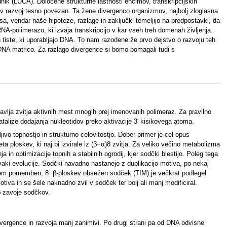
nik (LUCA). Določene strukturne lastnosti encimov, transkripcijskih
ihov razvoj tesno povezan. Ta žene divergenco organizmov, najbolj zloglasna
 česa, vendar naše hipoteze, razlage in zaključki temeljijo na predpostavki, da
NA-polimerazo, ki izvaja transkripcijo v kar vseh treh domenah življenja.
tiste, ki uporabljajo DNA. To nam razodene že prvo dejstvo o razvoju teh
DNA matrico. Za razlago divergence si bomo pomagali tudi s
stavlja zvitja aktivnih mest mnogih prej imenovanih polimeraz. Za pravilno
talize dodajanja nukleotidov preko aktivacije 3' kisikovega atoma.
jivo topnostjo in strukturno celovitostjo. Dober primer je cel opus
ta ploskev, ki naj bi izvirale iz (β−α)8 zvitja. Za veliko večino metabolizma
n optimizacije topnih a stabilnih ogrodij, kjer sodčki blestijo. Poleg tega
rvaki evolucije. Sodčki navadno nastanejo z duplikacijo motiva, po nekaj
olizem pomemben, 8−β-ploskev obsežen sodček (TIM) je večkrat podlegel
iva in se šele naknadno zvil v sodček ter bolj ali manj modificiral.
β zavoje sodčkov.
ivergence in razvoja manj zanimivi. Po drugi strani pa od DNA odvisne