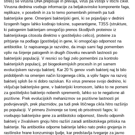
stres) se virusna DNA prepisuje in prevaja, virus pa vstopi v litični cikel.
Virusna dednina vsebuje informacije za beljakovinske komponente faga,
replikaze, v posebnih in za to temo pomembnih primerih pa tudi
bakterijske gene. Omenjeni bakterijski geni, ki se pojavljajo v dednini
lizogenih fagov lahko kodirajo toksine, superantigene, T3SS (strukture,
ki patogenim bakterijam omogočijo prenos škodljivih proteinov iz
bakterijskega citosola direktno v gostiteljsko celico), proteine za
pritrjanje na podlago (gostitelja) in gene, ki omogočajo odpornost na
antibiotike. Iz napisanega je razvidno, da imajo sami fagi pomemben
vpliv na širjenje patogenih in drugih človeku nevarnih lastnosti po
bakterijski populaciji. V resnici so fagi zelo pomembni za kontrolo
bakterijskih populacij, pri biogeokemijskih procesih in pri samem
evolucijskem razvoju bakterij. Kar 20 % genov vseh bakterij naj bi bilo
pridobljenih na omenjen način lizogenega cikla, a vpliv fagov na razvoj
bakterij sploh še ni dobro raziskan. Ko virus prenese svojo dednino, ki
vključuje bakterijske gene, v bakterijski kromosom, lahko to ne pomeni
za gostiteljsko bakterijo nobenih sprememb, lahko so te negativne ali
pozitivne. Prek evolucijskih mehanizmov se pozitivne lastnosti pri
podvojevanjih, prek plazmidov, pa tudi prek litičnega cikla hitro razširijo
po populaciji. V primeru živinoreje se torej ob prisotnosti fagov, ki
vsebujejo bakterijske gene za antibiotsko odpornost, število odpornih
bakterij v živalskem gnoju hitro razširi zaradi antibiotskega pritiska na
bakterije. Na antibiotike odporne bakterije lahko nato preko gnojenja in
rastlinske hrane konzumirajo ljudje, kar predstavlja tveganje za javno