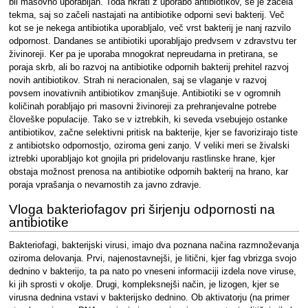
bil masovno uporabljan. Toda hkrati z uporabo antibiotikov, se je začela
tekma, saj so začeli nastajati na antibiotike odporni sevi bakterij. Več
kot se je nekega antibiotika uporabljalo, več vrst bakterij je nanj razvilo
odpornost. Dandanes se antibiotiki uporabljajo predvsem v zdravstvu ter
živinoreji. Ker pa je uporaba mnogokrat nepreudarna in pretirana, se
poraja skrb, ali bo razvoj na antibiotike odpornih bakterij prehitel razvoj
novih antibiotikov. Strah ni neracionalen, saj se vlaganje v razvoj
povsem inovativnih antibiotikov zmanjšuje. Antibiotiki se v ogromnih
količinah porabljajo pri masovni živinoreji za prehranjevalne potrebe
človeške populacije. Tako se v iztrebkih, ki seveda vsebujejo ostanke
antibiotikov, začne selektivni pritisk na bakterije, kjer se favorizirajo tiste
z antibiotsko odpornostjo, oziroma geni zanjo. V veliki meri se živalski
iztrebki uporabljajo kot gnojila pri pridelovanju rastlinske hrane, kjer
obstaja možnost prenosa na antibiotike odpornih bakterij na hrano, kar
poraja vprašanja o nevarnostih za javno zdravje.
Vloga bakteriofagov pri širjenju odpornosti na
antibiotike
Bakteriofagi, bakterijski virusi, imajo dva poznana načina razmnoževanja
oziroma delovanja. Prvi, najenostavnejši, je litični, kjer fag vbrizga svojo
dednino v bakterijo, ta pa nato po vneseni informaciji izdela nove viruse,
ki jih sprosti v okolje. Drugi, kompleksnejši način, je lizogen, kjer se
virusna dednina vstavi v bakterijsko dednino. Ob aktivatorju (na primer