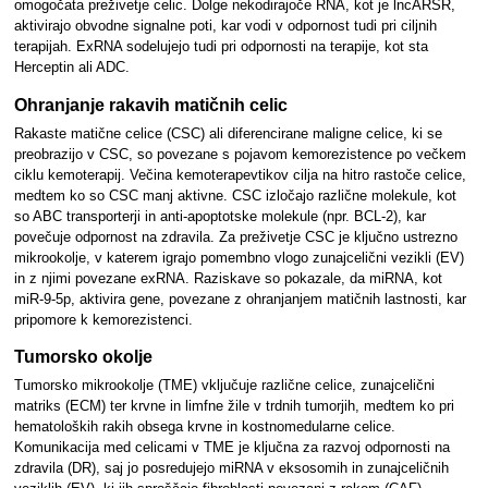
omogočata preživetje celic. Dolge nekodirajoče RNA, kot je lncARSR,
aktivirajo obvodne signalne poti, kar vodi v odpornost tudi pri ciljnih
terapijah. ExRNA sodelujejo tudi pri odpornosti na terapije, kot sta
Herceptin ali ADC.
Ohranjanje rakavih matičnih celic
Rakaste matične celice (CSC) ali diferencirane maligne celice, ki se
preobrazijo v CSC, so povezane s pojavom kemorezistence po večkem
ciklu kemoterapij. Večina kemoterapevtikov cilja na hitro rastoče celice,
medtem ko so CSC manj aktivne. CSC izločajo različne molekule, kot
so ABC transporterji in anti-apoptotske molekule (npr. BCL-2), kar
povečuje odpornost na zdravila. Za preživetje CSC je ključno ustrezno
mikrookolje, v katerem igrajo pomembno vlogo zunajcelični vezikli (EV)
in z njimi povezane exRNA. Raziskave so pokazale, da miRNA, kot
miR-9-5p, aktivira gene, povezane z ohranjanjem matičnih lastnosti, kar
pripomore k kemorezistenci.
Tumorsko okolje
Tumorsko mikrookolje (TME) vključuje različne celice, zunajcelični
matriks (ECM) ter krvne in limfne žile v trdnih tumorjih, medtem ko pri
hematoloških rakih obsega krvne in kostnomedularne celice.
Komunikacija med celicami v TME je ključna za razvoj odpornosti na
zdravila (DR), saj jo posredujejo miRNA v eksosomih in zunajceličnih