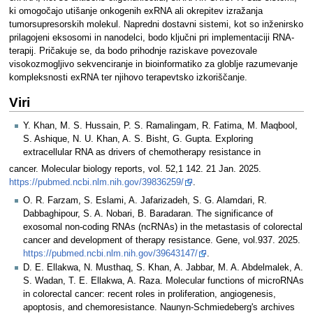
ki omogočajo utišanje onkogenih exRNA ali okrepitev izražanja
tumorsupresorskih molekul. Napredni dostavni sistemi, kot so inženirsko
prilagojeni eksosomi in nanodelci, bodo ključni pri implementaciji RNA-
terapij. Pričakuje se, da bodo prihodnje raziskave povezovale
visokozmogljivo sekvenciranje in bioinformatiko za globlje razumevanje
kompleksnosti exRNA ter njihovo terapevtsko izkoriščanje.
Viri
Y. Khan, M. S. Hussain, P. S. Ramalingam, R. Fatima, M. Maqbool,
S. Ashique, N. U. Khan, A. S. Bisht, G. Gupta. Exploring
extracellular RNA as drivers of chemotherapy resistance in
cancer. Molecular biology reports, vol. 52,1 142. 21 Jan. 2025.
https://pubmed.ncbi.nlm.nih.gov/39836259/
.
O. R. Farzam, S. Eslami, A. Jafarizadeh, S. G. Alamdari, R.
Dabbaghipour, S. A. Nobari, B. Baradaran. The significance of
exosomal non-coding RNAs (ncRNAs) in the metastasis of colorectal
cancer and development of therapy resistance. Gene, vol.937. 2025.
https://pubmed.ncbi.nlm.nih.gov/39643147/
.
D. E. Ellakwa, N. Musthaq, S. Khan, A. Jabbar, M. A. Abdelmalek, A.
S. Wadan, T. E. Ellakwa, A. Raza. Molecular functions of microRNAs
in colorectal cancer: recent roles in proliferation, angiogenesis,
apoptosis, and chemoresistance. Naunyn-Schmiedeberg's archives