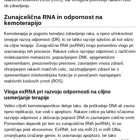
reaktivnih kisikovih zvrsti (ROS), kar omogoča preživetje rakavih celic
ob zdravljenju.
Zunajcelična RNA in odpornost na
kemoterapijo
Kemoterapija je pogosto temeljno zdravljenje raka, a njeno učinkovitost
omejuje razvoj odpornosti (DR), ki se lahko razvije splošno ali kot odziv
na ciljne terapije. Zunajcelične RNA (exRNA) imajo pomembno vlogo pri
uravnavanju teh procesov. Rakave celice razvijejo odpornost z različnimi
molekularnimi mehanizmi: popravljanjem DNK, epigenetskimi
spremembami, preusmeritvijo presnove, zaviranjem vnosa zdravil,
ohranjanjem rakavih matičnih celic, razstrupljanjem zdravil ter s
spremembami mitohondrijske funkcije in povečanim nastajanjem
reaktivnih kisikovih zvrsti (ROS).
Vloga exRNA pri razvoju odpornosti na ciljno
usmerjanje terapije
Veliko ciljnih kemoterapevtikov deluje tako, da poškoduje DNA ali zavira
njeno replikacijo, kar vodi v apoptozo. Rakave celice pa lahko sčasoma
razvijejo odpornost z aktivacijo popravil DNA in zaviranjem celične smrti.
Pomemben dejavnik pri tem so zunajcelične RNA (exRNA), ki se
sproščajo prek eksosomov. ExRNA, kot sta miR-21 in miR-196a,
zmanjšujeta izražanje genov, ki uravnavajo apoptozo, ter tako