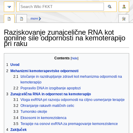
search
more
Raziskovanje zunajcelične RNA kot
gonilne sile odpornosti na kemoterapijo
pri raku
Jump
Jump
Contents
to
to
1
Uvod
navigation
search
2
Mehanizmi kemoterapevtske odpornosti
2.1
Izločanje in razstrupljanje zdravil kot mehanizma odpornosti na
kemoterapijo
2.2
Popravilo DNA in izogibanje apoptozi
3
Zunajcelična RNA in odpornost na kemoterapijo
3.1
Vloga exRNA pri razvoju odpornosti na ciljno usmerjanje terapije
3.2
Ohranjanje rakavih matičnih celic
3.3
Tumorsko okolje
3.4
Eksosomi in kemorezistenca
3.5
Terapije na osnovi exRNA za premagovanje kemorezistence
4
Zaključek