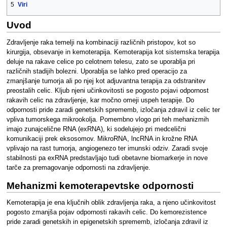
5
Viri
Uvod
Zdravljenje raka temelji na kombinaciji različnih pristopov, kot so
kirurgija, obsevanje in kemoterapija. Kemoterapija kot sistemska terapija
deluje na rakave celice po celotnem telesu, zato se uporablja pri
različnih stadijih bolezni. Uporablja se lahko pred operacijo za
zmanjšanje tumorja ali po njej kot adjuvantna terapija za odstranitev
preostalih celic. Kljub njeni učinkovitosti se pogosto pojavi odpornost
rakavih celic na zdravljenje, kar močno omeji uspeh terapije. Do
odpornosti pride zaradi genetskih sprememb, izločanja zdravil iz celic ter
vpliva tumorskega mikrookolja. Pomembno vlogo pri teh mehanizmih
imajo zunajcelične RNA (exRNA), ki sodelujejo pri medcelični
komunikaciji prek eksosomov. MikroRNA, lncRNA in krožne RNA
vplivajo na rast tumorja, angiogenezo ter imunski odziv. Zaradi svoje
stabilnosti pa exRNA predstavljajo tudi obetavne biomarkerje in nove
tarče za premagovanje odpornosti na zdravljenje.
Mehanizmi kemoterapevtske odpornosti
Kemoterapija je ena ključnih oblik zdravljenja raka, a njeno učinkovitost
pogosto zmanjša pojav odpornosti rakavih celic. Do kemorezistence
pride zaradi genetskih in epigenetskih sprememb, izločanja zdravil iz