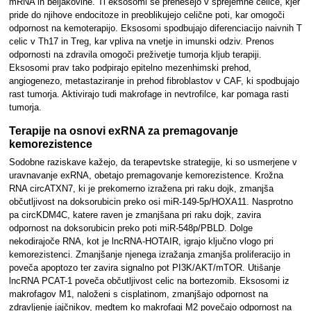
mRNA in beljakovine. Ti eksosomi se prenesejo v sprejemne celice, kjer
pride do njihove endocitoze in preoblikujejo celične poti, kar omogoči
odpornost na kemoterapijo. Eksosomi spodbujajo diferenciacijo naivnih T
celic v Th17 in Treg, kar vpliva na vnetje in imunski odziv. Prenos
odpornosti na zdravila omogoči preživetje tumorja kljub terapiji.
Eksosomi prav tako podpirajo epitelno mezenhimski prehod,
angiogenezo, metastaziranje in prehod fibroblastov v CAF, ki spodbujajo
rast tumorja. Aktivirajo tudi makrofage in nevtrofilce, kar pomaga rasti
tumorja.
Terapije na osnovi exRNA za premagovanje
kemorezistence
Sodobne raziskave kažejo, da terapevtske strategije, ki so usmerjene v
uravnavanje exRNA, obetajo premagovanje kemorezistence. Krožna
RNA circATXN7, ki je prekomerno izražena pri raku dojk, zmanjša
občutljivost na doksorubicin preko osi miR-149-5p/HOXA11. Nasprotno
pa circKDM4C, katere raven je zmanjšana pri raku dojk, zavira
odpornost na doksorubicin preko poti miR-548p/PBLD. Dolge
nekodirajoče RNA, kot je lncRNA-HOTAIR, igrajo ključno vlogo pri
kemorezistenci. Zmanjšanje njenega izražanja zmanjša proliferacijo in
poveča apoptozo ter zavira signalno pot PI3K/AKT/mTOR. Utišanje
lncRNA PCAT-1 poveča občutljivost celic na bortezomib. Eksosomi iz
makrofagov M1, naloženi s cisplatinom, zmanjšajo odpornost na
zdravljenje jajčnikov, medtem ko makrofagi M2 povečajo odpornost na