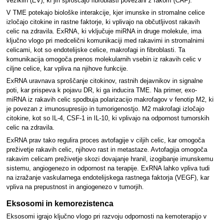
veziklih (EV), ki jih sproščajo fibroblasti povezani z rakom (CAF).
V TME potekajo biološke interakcije, kjer imunske in stromalne celice
izločajo citokine in rastne faktorje, ki vplivajo na občutljivost rakavih
celic na zdravila. ExRNA, ki vključuje miRNA in druge molekule, ima
ključno vlogo pri medcelični komunikaciji med rakavimi in stromalnimi
celicami, kot so endotelijske celice, makrofagi in fibroblasti. Ta
komunikacija omogoča prenos molekularnih vsebin iz rakavih celic v
ciljne celice, kar vpliva na njihove funkcije.
ExRNA uravnava sproščanje citokinov, rastnih dejavnikov in signalne
poti, kar prispeva k pojavu DR, ki ga inducira TME. Na primer, exo-
miRNA iz rakavih celic spodbuja polarizacijo makrofagov v fenotip M2, ki
je povezan z imunosupresijo in tumorigenostjo. M2 makrofagi izločajo
citokine, kot so IL-4, CSF-1 in IL-10, ki vplivajo na odpornost tumorskih
celic na zdravila.
ExRNA prav tako regulira proces avtofagije v ciljih celic, kar omogoča
preživetje rakavih celic, njihovo rast in metastaze. Avtofagija omogoča
rakavim celicam preživetje skozi dovajanje hranil, izogibanje imunskemu
sistemu, angiogenezo in odpornost na terapije. ExRNA lahko vpliva tudi
na izražanje vaskularnega endotelijskega rastnega faktorja (VEGF), kar
vpliva na prepustnost in angiogenezo v tumorjih.
Eksosomi in kemorezistenca
Eksosomi igrajo ključno vlogo pri razvoju odpornosti na kemoterapijo v