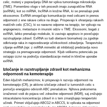
celic, motenj v popravljanju DNA ter vpliva tumorskega mikrookolja
(TME). Pomembno vlogo v teh procesih imajo zunajcelične RNA
(exRNA), kot so miRNA, lncRNA in krožne RNA, ki se prenašajo prek
eksosomov. ExRNA omogočajo komunikacijo med celicami in prenos
odpornosti z ene rakave celice na drugo. Prispevajo k ohranjanju rakavih
matičnih celic (CSC), ki so naravno odporne na terapijo, ter vplivajo na
angiogenezo, metastaze in imunski odziv v TME. Eksosomi, bogati z
exRNA, lahko prenašajo molekule, ki zavirajo apoptozo in povečujejo
razstrupljanje zdravil. ExRNA so tudi obetavni biomarkerji za zgodnje
odkrivanje raka in napovedovanje učinkovitosti zdravljenja. Terapevtsko
ciljanje exRNA (npr. z miRNA mimetiki ali inhibitorji) predstavlja novo
strategijo za premagovanje odpornosti. Kljub velikemu potencialu pa
ostajajo izzivi na področju standardizacije metod in klinične uporabe
exRNA.
Izločanje in razstrupljanje zdravil kot mehanizma
odpornosti na kemoterapijo
Eden ključnih mehanizmov, ki prispevajo k razvoju odpornosti na
kemoterapijo (CR), je aktivno izločanje zdravil iz tumorskih celic s
pomočjo energijsko odvisnih ABC prenašalcev. Njihova prekomerna
izraženost vodi do pojava več zdravilne odpornosti (MDR), saj znižujejo
intracelularno koncentracijo zdravil in s tem zmanjšujejo terapevtski
učinek. Primeri vključujejo ABCG2 in ABCC5, ki vplivata na odpornost