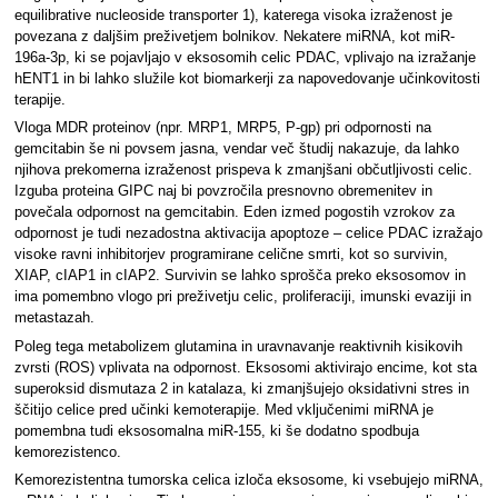
equilibrative nucleoside transporter 1), katerega visoka izraženost je
povezana z daljšim preživetjem bolnikov. Nekatere miRNA, kot miR-
196a-3p, ki se pojavljajo v eksosomih celic PDAC, vplivajo na izražanje
hENT1 in bi lahko služile kot biomarkerji za napovedovanje učinkovitosti
terapije.
Vloga MDR proteinov (npr. MRP1, MRP5, P-gp) pri odpornosti na
gemcitabin še ni povsem jasna, vendar več študij nakazuje, da lahko
njihova prekomerna izraženost prispeva k zmanjšani občutljivosti celic.
Izguba proteina GIPC naj bi povzročila presnovno obremenitev in
povečala odpornost na gemcitabin. Eden izmed pogostih vzrokov za
odpornost je tudi nezadostna aktivacija apoptoze – celice PDAC izražajo
visoke ravni inhibitorjev programirane celične smrti, kot so survivin,
XIAP, cIAP1 in cIAP2. Survivin se lahko sprošča preko eksosomov in
ima pomembno vlogo pri preživetju celic, proliferaciji, imunski evaziji in
metastazah.
Poleg tega metabolizem glutamina in uravnavanje reaktivnih kisikovih
zvrsti (ROS) vplivata na odpornost. Eksosomi aktivirajo encime, kot sta
superoksid dismutaza 2 in katalaza, ki zmanjšujejo oksidativni stres in
ščitijo celice pred učinki kemoterapije. Med vključenimi miRNA je
pomembna tudi eksosomalna miR-155, ki še dodatno spodbuja
kemorezistenco.
Kemorezistentna tumorska celica izloča eksosome, ki vsebujejo miRNA,