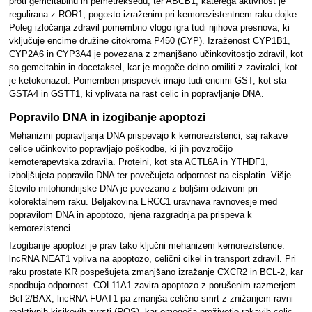
proti gemcitabinu in pemetreksedu, ter ABCB1, katerega aktivnost je
regulirana z ROR1, pogosto izraženim pri kemorezistentnem raku dojke.
Poleg izločanja zdravil pomembno vlogo igra tudi njihova presnova, ki
vključuje encime družine citokroma P450 (CYP). Izraženost CYP1B1,
CYP2A6 in CYP3A4 je povezana z zmanjšano učinkovitostjo zdravil, kot
so gemcitabin in docetaksel, kar je mogoče delno omiliti z zaviralci, kot
je ketokonazol. Pomemben prispevek imajo tudi encimi GST, kot sta
GSTA4 in GSTT1, ki vplivata na rast celic in popravljanje DNA.
Popravilo DNA in izogibanje apoptozi
Mehanizmi popravljanja DNA prispevajo k kemorezistenci, saj rakave
celice učinkovito popravljajo poškodbe, ki jih povzročijo
kemoterapevtska zdravila. Proteini, kot sta ACTL6A in YTHDF1,
izboljšujeta popravilo DNA ter povečujeta odpornost na cisplatin. Višje
število mitohondrijske DNA je povezano z boljšim odzivom pri
kolorektalnem raku. Beljakovina ERCC1 uravnava ravnovesje med
popravilom DNA in apoptozo, njena razgradnja pa prispeva k
kemorezistenci.
Izogibanje apoptozi je prav tako ključni mehanizem kemorezistence.
lncRNA NEAT1 vpliva na apoptozo, celični cikel in transport zdravil. Pri
raku prostate KR pospešujeta zmanjšano izražanje CXCR2 in BCL-2, kar
spodbuja odpornost. COL11A1 zavira apoptozo z porušenim razmerjem
Bcl-2/BAX, lncRNA FUAT1 pa zmanjša celično smrt z znižanjem ravni