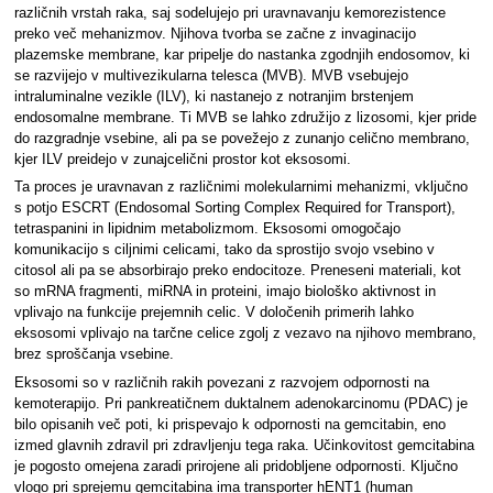
različnih vrstah raka, saj sodelujejo pri uravnavanju kemorezistence
preko več mehanizmov. Njihova tvorba se začne z invaginacijo
plazemske membrane, kar pripelje do nastanka zgodnjih endosomov, ki
se razvijejo v multivezikularna telesca (MVB). MVB vsebujejo
intraluminalne vezikle (ILV), ki nastanejo z notranjim brstenjem
endosomalne membrane. Ti MVB se lahko združijo z lizosomi, kjer pride
do razgradnje vsebine, ali pa se povežejo z zunanjo celično membrano,
kjer ILV preidejo v zunajcelični prostor kot eksosomi.
Ta proces je uravnavan z različnimi molekularnimi mehanizmi, vključno
s potjo ESCRT (Endosomal Sorting Complex Required for Transport),
tetraspanini in lipidnim metabolizmom. Eksosomi omogočajo
komunikacijo s ciljnimi celicami, tako da sprostijo svojo vsebino v
citosol ali pa se absorbirajo preko endocitoze. Preneseni materiali, kot
so mRNA fragmenti, miRNA in proteini, imajo biološko aktivnost in
vplivajo na funkcije prejemnih celic. V določenih primerih lahko
eksosomi vplivajo na tarčne celice zgolj z vezavo na njihovo membrano,
brez sproščanja vsebine.
Eksosomi so v različnih rakih povezani z razvojem odpornosti na
kemoterapijo. Pri pankreatičnem duktalnem adenokarcinomu (PDAC) je
bilo opisanih več poti, ki prispevajo k odpornosti na gemcitabin, eno
izmed glavnih zdravil pri zdravljenju tega raka. Učinkovitost gemcitabina
je pogosto omejena zaradi prirojene ali pridobljene odpornosti. Ključno
vlogo pri sprejemu gemcitabina ima transporter hENT1 (human