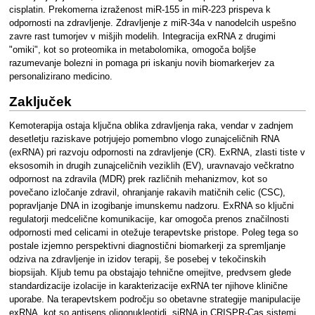
cisplatin. Prekomerna izraženost miR-155 in miR-223 prispeva k
odpornosti na zdravljenje. Zdravljenje z miR-34a v nanodelcih uspešno
zavre rast tumorjev v mišjih modelih. Integracija exRNA z drugimi
"omiki", kot so proteomika in metabolomika, omogoča boljše
razumevanje bolezni in pomaga pri iskanju novih biomarkerjev za
personalizirano medicino.
Zaključek
Kemoterapija ostaja ključna oblika zdravljenja raka, vendar v zadnjem
desetletju raziskave potrjujejo pomembno vlogo zunajceličnih RNA
(exRNA) pri razvoju odpornosti na zdravljenje (CR). ExRNA, zlasti tiste v
eksosomih in drugih zunajceličnih veziklih (EV), uravnavajo večkratno
odpornost na zdravila (MDR) prek različnih mehanizmov, kot so
povečano izločanje zdravil, ohranjanje rakavih matičnih celic (CSC),
popravljanje DNA in izogibanje imunskemu nadzoru. ExRNA so ključni
regulatorji medcelične komunikacije, kar omogoča prenos značilnosti
odpornosti med celicami in otežuje terapevtske pristope. Poleg tega so
postale izjemno perspektivni diagnostični biomarkerji za spremljanje
odziva na zdravljenje in izidov terapij, še posebej v tekočinskih
biopsijah. Kljub temu pa obstajajo tehnične omejitve, predvsem glede
standardizacije izolacije in karakterizacije exRNA ter njihove klinične
uporabe. Na terapevtskem področju so obetavne strategije manipulacije
exRNA, kot so antisens oligonukleotidi, siRNA in CRISPR-Cas sistemi,