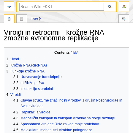
search
more
Viroidi in retrocimi - krožne RNA
zmožne avtonomne replikacije
Jump
Jump
Contents
to
to
1
Uvod
navigation
search
2
Krožna RNA (circRNA)
3
Funkcije krožne RNA
3.1
Uravnavanje transkripcije
3.2
miRNA spužva
3.3
Interakcije s proteini
4
Viroidi
4.1
Glavne strukturne značilnosti viroidov iz družin Pospiviroidae in
Avsunviroidae
4.2
Replikacija viroide
4.3
Medcelični transport in transport viroidov na dolge razdalje
4.4
Sposobnost viroidne RNA za kodiranje proteinov
4.5
Molekularni mehanizmi viroidne patogeneze