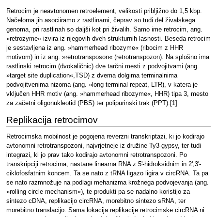
Retrocim je neavtonomen retroelement, velikosti pribljižno do 1,5 kbp.
Načeloma jih asociiramo z rastlinami, čeprav so tudi del živalskega
genoma, pri rastlinah so daljši kot pri živalih. Samo ime retrocim, ang.
»retrozyme« izvira iz njegovih dveh strukturnih lasnosti. Beseda retrocim
je sestavljena iz ang. »hammerhead ribozyme« (ribocim z HHR
motivom) in iz ang. »retrotransposon« (retrotranspozon). Na splošno ima
rastlinski retrocim (dvokaličnic) dve tarčni mesti z podvojitvami (ang.
»target site duplication«,TSD) z dvema dolgima terminalnima
podvojitvenima nizoma (ang. »long terminal repeat, LTR), v katera je
vključen HHR motiv (ang. »hammerhead ribozyme«, HHR) tipa 3, mesto
za začetni oligonukleotid (PBS) ter polipurinski trak (PPT).[1]
Replikacija retrocimov
Retrocimska mobilnost je pogojena reverzni transkriptazi, ki jo kodirajo
avtonomni retrotranspozoni, najvrjetneje iz družine Ty3-gypsy, ter tudi
integrazi, ki jo prav tako kodirajo avtonomni retrotranspozoni. Po
transkripciji retrocima, nastane linearna RNA z 5'-hidroksidnim in 2',3'-
ciklofosfatnim koncem. Ta se nato z tRNA ligazo ligira v circRNA. Ta pa
se nato razmnožuje na podlagi mehanizma krožnega podvojevanja (ang.
»rolling circle mechanism«), te produkti pa se nadalno koristijo za
sintezo cDNA, replikacijo circRNA, morebitno sintezo sRNA, ter
morebitno translacijo. Sama lokacija replikacije retrocimske circRNA ni