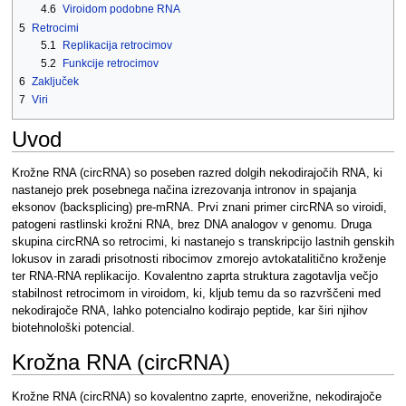
4.6
Viroidom podobne RNA
5
Retrocimi
5.1
Replikacija retrocimov
5.2
Funkcije retrocimov
6
Zaključek
7
Viri
Uvod
Krožne RNA (circRNA) so poseben razred dolgih nekodirajočih RNA, ki
nastanejo prek posebnega načina izrezovanja intronov in spajanja
eksonov (backsplicing) pre-mRNA. Prvi znani primer circRNA so viroidi,
patogeni rastlinski krožni RNA, brez DNA analogov v genomu. Druga
skupina circRNA so retrocimi, ki nastanejo s transkripcijo lastnih genskih
lokusov in zaradi prisotnosti ribocimov zmorejo avtokatalitično kroženje
ter RNA-RNA replikacijo. Kovalentno zaprta struktura zagotavlja večjo
stabilnost retrocimom in viroidom, ki, kljub temu da so razvrščeni med
nekodirajoče RNA, lahko potencialno kodirajo peptide, kar širi njihov
biotehnološki potencial.
Krožna RNA (circRNA)
Krožne RNA (circRNA) so kovalentno zaprte, enoverižne, nekodirajoče