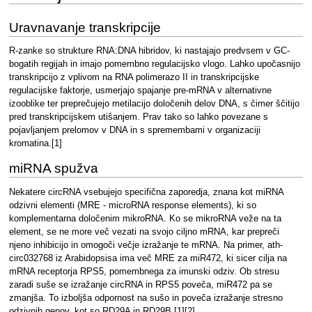
Uravnavanje transkripcije
R-zanke so strukture RNA:DNA hibridov, ki nastajajo predvsem v GC-
bogatih regijah in imajo pomembno regulacijsko vlogo. Lahko upočasnijo
transkripcijo z vplivom na RNA polimerazo II in transkripcijske
regulacijske faktorje, usmerjajo spajanje pre-mRNA v alternativne
izooblike ter preprečujejo metilacijo določenih delov DNA, s čimer ščitijo
pred transkripcijskem utišanjem. Prav tako so lahko povezane s
pojavljanjem prelomov v DNA in s spremembami v organizaciji
kromatina.[1]
miRNA spužva
Nekatere circRNA vsebujejo specifična zaporedja, znana kot miRNA
odzivni elementi (MRE - microRNA response elements), ki so
komplementarna določenim mikroRNA. Ko se mikroRNA veže na ta
element, se ne more več vezati na svojo ciljno mRNA, kar prepreči
njeno inhibicijo in omogoči večje izražanje te mRNA. Na primer, ath-
circ032768 iz Arabidopsisa ima več MRE za miR472, ki sicer cilja na
mRNA receptorja RPS5, pomembnega za imunski odziv. Ob stresu
zaradi suše se izražanje circRNA in RPS5 poveča, miR472 pa se
zmanjša. To izboljša odpornost na sušo in poveča izražanje stresno
odzivnih genov, kot so RD29A in RD29B.[1][2]