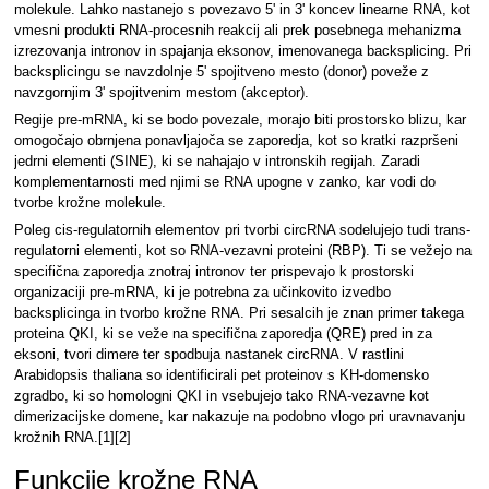
molekule. Lahko nastanejo s povezavo 5' in 3' koncev linearne RNA, kot
vmesni produkti RNA-procesnih reakcij ali prek posebnega mehanizma
izrezovanja intronov in spajanja eksonov, imenovanega backsplicing. Pri
backsplicingu se navzdolnje 5' spojitveno mesto (donor) poveže z
navzgornjim 3' spojitvenim mestom (akceptor).
Regije pre-mRNA, ki se bodo povezale, morajo biti prostorsko blizu, kar
omogočajo obrnjena ponavljajoča se zaporedja, kot so kratki razpršeni
jedrni elementi (SINE), ki se nahajajo v intronskih regijah. Zaradi
komplementarnosti med njimi se RNA upogne v zanko, kar vodi do
tvorbe krožne molekule.
Poleg cis-regulatornih elementov pri tvorbi circRNA sodelujejo tudi trans-
regulatorni elementi, kot so RNA-vezavni proteini (RBP). Ti se vežejo na
specifična zaporedja znotraj intronov ter prispevajo k prostorski
organizaciji pre-mRNA, ki je potrebna za učinkovito izvedbo
backsplicinga in tvorbo krožne RNA. Pri sesalcih je znan primer takega
proteina QKI, ki se veže na specifična zaporedja (QRE) pred in za
eksoni, tvori dimere ter spodbuja nastanek circRNA. V rastlini
Arabidopsis thaliana so identificirali pet proteinov s KH-domensko
zgradbo, ki so homologni QKI in vsebujejo tako RNA-vezavne kot
dimerizacijske domene, kar nakazuje na podobno vlogo pri uravnavanju
krožnih RNA.[1][2]
Funkcije krožne RNA