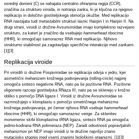
osrednji domeni (C) se nahajata centralno ohranjena regija (CCR),
značilna za strukturo viroida, in notranja zanka, ki je ključna za njegovo
replikacijo in določitvi gostiteljskega območja okužbe. Med replikacijo
RNA nastajata tudi metastabilni strukturi lasnic Hairpin I in Hairpin II. Na
drugi strani, viroidi iz družine Avsunviroidae imajo kompleksno razvejano
strukturo, za kateri je značilno da vsebujejo
hammerhead
ribocime
(HHR), ki omogočajo samorazrez RNA med replikacijo. Njihovo
strukturno stabilnost pa zagotavljajo specifične interakcije med zankami.
[1][3]
Replikacija viroide
Pri viroidih iz družine Pospiviroidae se replikacija odvija v jedru, kjer
asimetrični mehanizem krožnega podvojevanja (rolling-circle) najprej
omogoča sintezo negativne RNA, nato pa še pozitivne RNA. Pozitivne
oligomere razcepi gostiteljska RNaza III, nato pa se sklenejo v krožno
obliko s pomočjo DNA ligaze I. Viroidi iz družine Avsunviroidae se
razmnožujejo v kloroplastu s pomočjo simetričnega mehanizma
krožnega podvojevanja, pri čemer njihova RNA vsebuje
hammerhead
ribocime (HHR), ki omogočajo samorazrez verige. Za sklenitev
monomerov skrbi kloroplastna tRNA ligaza, sintezo RNA pa omogoča
jedrno-kodirana RNA polimeraza (NEP). Zaradi odsotnosti popravljalnih
mehanizmov pri NEP imajo viroidi iz te družine najvišjo znano
mutacijsko stopnjo med vsemi znanimi biološkimi organizmi. [1][3]