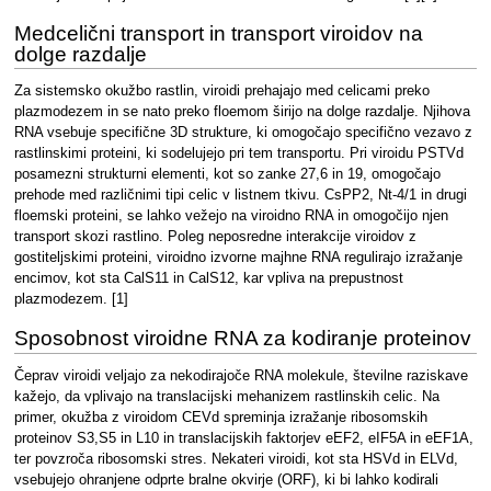
Medcelični transport in transport viroidov na
dolge razdalje
Za sistemsko okužbo rastlin, viroidi prehajajo med celicami preko
plazmodezem in se nato preko floemom širijo na dolge razdalje. Njihova
RNA vsebuje specifične 3D strukture, ki omogočajo specifično vezavo z
rastlinskimi proteini, ki sodelujejo pri tem transportu. Pri viroidu PSTVd
posamezni strukturni elementi, kot so zanke 27,6 in 19, omogočajo
prehode med različnimi tipi celic v listnem tkivu. CsPP2, Nt-4/1 in drugi
floemski proteini, se lahko vežejo na viroidno RNA in omogočijo njen
transport skozi rastlino. Poleg neposredne interakcije viroidov z
gostiteljskimi proteini, viroidno izvorne majhne RNA regulirajo izražanje
encimov, kot sta CalS11 in CalS12, kar vpliva na prepustnost
plazmodezem. [1]
Sposobnost viroidne RNA za kodiranje proteinov
Čeprav viroidi veljajo za nekodirajoče RNA molekule, številne raziskave
kažejo, da vplivajo na translacijski mehanizem rastlinskih celic. Na
primer, okužba z viroidom CEVd spreminja izražanje ribosomskih
proteinov S3,S5 in L10 in translacijskih faktorjev eEF2, eIF5A in eEF1A,
ter povzroča ribosomski stres. Nekateri viroidi, kot sta HSVd in ELVd,
vsebujejo ohranjene odprte bralne okvirje (ORF), ki bi lahko kodirali