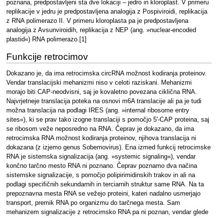
poznana, predpostavljeni sta dve lokaciji – jedro in kloroplast. V primeru
replikacije v jedru je predpostavljena analogija z Pospiviroidi, replikacija
z RNA polimerazo II. V primeru kloroplasta pa je predpostavljena
analogija z Avsunviroidih, replikacija z NEP (ang. »nuclear-encoded
plastid«) RNA polimerazo.[1]
Funkcije retrocimov
Dokazano je, da ima retrocimska circRNA možnost kodiranja proteinov.
Vendar translacijski mehanizmi niso v celoti raziskani. Mehanizmi
morajo biti CAP-neodvisni, saj je kovaletno povezana ciklična RNA.
Najvrjetneje translacija poteka na osnovi m6A translacije ali pa je tudi
možna translacija na podlagi IRES (ang. »internal ribosome entry
sites«), ki se prav tako izogne translaciji s pomočjo 5'-CAP proteina, saj
se ribosom veže neposredno na RNA. Čeprav je dokazano, da ima
retrocimska RNA možnost kodiranja proteinov, njihova translacija ni
dokazana (z izjemo genus Sobemovirus). Ena izmed funkcij retrocimske
RNA je sistemska signalizacija (ang. »systemic signaling«), vendar
končno tarčno mesto RNA ni poznano. Čeprav poznamo dva načina
sistemske signalizacije, s pomočjo polipirimidinskih trakov in ali na
podlagi specifičnih sekundarnih in terciarnih struktur same RNA. Na ta
prepoznavna mesta RNA se vežejo proteini, kateri nadalno usmerjajo
transport, premik RNA po organizmu do tarčnega mesta. Sam
mehanizem signalizacije z retrocimsko RNA pa ni poznan, vendar glede