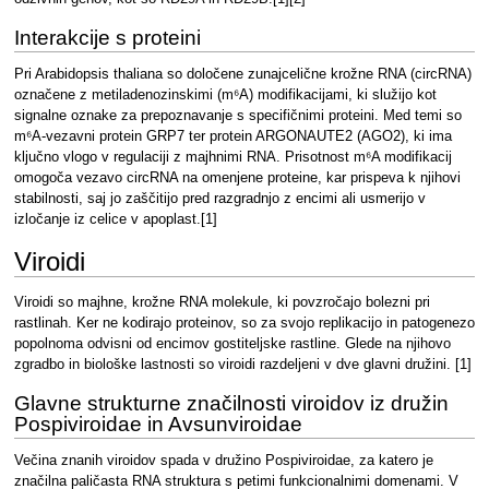
Interakcije s proteini
Pri Arabidopsis thaliana so določene zunajcelične krožne RNA (circRNA)
označene z metiladenozinskimi (m⁶A) modifikacijami, ki služijo kot
signalne oznake za prepoznavanje s specifičnimi proteini. Med temi so
m⁶A-vezavni protein GRP7 ter protein ARGONAUTE2 (AGO2), ki ima
ključno vlogo v regulaciji z majhnimi RNA. Prisotnost m⁶A modifikacij
omogoča vezavo circRNA na omenjene proteine, kar prispeva k njihovi
stabilnosti, saj jo zaščitijo pred razgradnjo z encimi ali usmerijo v
izločanje iz celice v apoplast.[1]
Viroidi
Viroidi so majhne, krožne RNA molekule, ki povzročajo bolezni pri
rastlinah. Ker ne kodirajo proteinov, so za svojo replikacijo in patogenezo
popolnoma odvisni od encimov gostiteljske rastline. Glede na njihovo
zgradbo in biološke lastnosti so viroidi razdeljeni v dve glavni družini. [1]
Glavne strukturne značilnosti viroidov iz družin
Pospiviroidae in Avsunviroidae
Večina znanih viroidov spada v družino Pospiviroidae, za katero je
značilna paličasta RNA struktura s petimi funkcionalnimi domenami. V