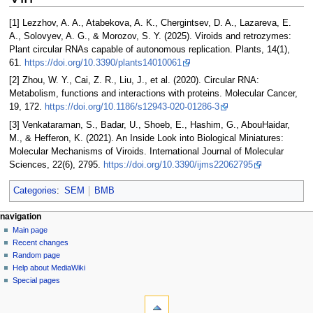
[1] Lezzhov, A. A., Atabekova, A. K., Chergintsev, D. A., Lazareva, E.
A., Solovyev, A. G., & Morozov, S. Y. (2025). Viroids and retrozymes:
Plant circular RNAs capable of autonomous replication. Plants, 14(1),
61.
https://doi.org/10.3390/plants14010061
[2] Zhou, W. Y., Cai, Z. R., Liu, J., et al. (2020). Circular RNA:
Metabolism, functions and interactions with proteins. Molecular Cancer,
19, 172.
https://doi.org/10.1186/s12943-020-01286-3
[3] Venkataraman, S., Badar, U., Shoeb, E., Hashim, G., AbouHaidar,
M., & Hefferon, K. (2021). An Inside Look into Biological Miniatures:
Molecular Mechanisms of Viroids. International Journal of Molecular
Sciences, 22(6), 2795.
https://doi.org/10.3390/ijms22062795
Categories
:
SEM
BMB
N
page actions
personal tools
navigation
page
log
Main page
a
in
discussion
Recent changes
v
read
Random page
i
view
Help about MediaWiki
g
source
Special pages
tools
history
a
What
t