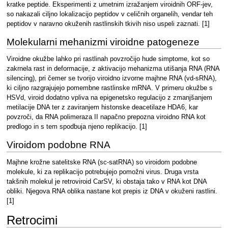
kratke peptide. Eksperimenti z umetnim izražanjem viroidnih ORF-jev,
so nakazali ciljno lokalizacijo peptidov v celičnih organelih, vendar teh
peptidov v naravno okuženih rastlinskih tkivih niso uspeli zaznati. [1]
Molekularni mehanizmi viroidne patogeneze
Viroidne okužbe lahko pri rastlinah povzročijo hude simptome, kot so
zakrnela rast in deformacije, z aktivacijo mehanizma utišanja RNA (RNA
silencing), pri čemer se tvorijo viroidno izvorne majhne RNA (vd-sRNA),
ki ciljno razgrajujejo pomembne rastlinske mRNA. V primeru okužbe s
HSVd, viroid dodatno vpliva na epigenetsko regulacijo z zmanjšanjem
metilacije DNA ter z zaviranjem histonske deacetilaze HDA6, kar
povzroči, da RNA polimeraza II napačno prepozna viroidno RNA kot
predlogo in s tem spodbuja njeno replikacijo. [1]
Viroidom podobne RNA
Majhne krožne satelitske RNA (sc-satRNA) so viroidom podobne
molekule, ki za replikacijo potrebujejo pomožni virus. Druga vrsta
takšnih molekul je retroviroid CarSV, ki obstaja tako v RNA kot DNA
obliki. Njegova RNA oblika nastane kot prepis iz DNA v okuženi rastlini.
[1]
Retrocimi