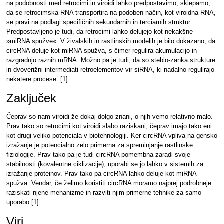
na podobnosti med retrocimi in viroidi lahko predpostavimo, sklepamo,
da se retrocimska RNA transportira na podoben način, kot viroidna RNA,
se pravi na podlagi specifičnih sekundarnih in terciarnih struktur.
Predpostavljeno je tudi, da retrocimi lahko delujejo kot nekakšne
»miRNA spužve«. V živalskih in rastlinskih modelih je bilo dokazano, da
circRNA deluje kot miRNA spužva, s čimer regulira akumulacijo in
razgradnjo raznih mRNA. Možno pa je tudi, da so steblo-zanka strukture
in dvoverižni intermediati retroelementov vir siRNA, ki nadalno regulirajo
nekatere procese. [1]
Zaključek
Čeprav so nam viroidi že dokaj dolgo znani, o njih vemo relativno malo.
Prav tako so retrocimi kot viroidi slabo raziskani, čeprav imajo tako eni
kot drugi veliko potenciala v biotehnologiji. Ker circRNA vpliva na gensko
izražanje je potencialno zelo primerna za spreminjanje rastlinske
fiziologije. Prav tako pa je tudi circRNA pomembna zaradi svoje
stabilnosti (kovalentne ciklizacije), uporabi se jo lahko v sistemih za
izražanje proteinov. Prav tako pa circRNA lahko deluje kot miRNA
spužva. Vendar, če želimo koristiti circRNA moramo najprej podrobneje
raziskati njene mehanizme in razviti njim primerne tehnike za samo
uporabo.[1]
Viri