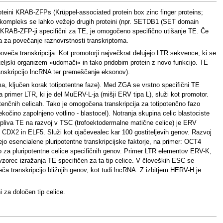
roteini KRAB-ZFPs (Krüppel-associated protein box zinc finger proteins;
Na kompleks se lahko vežejo drugih proteini (npr. SETDB1 (SET domain
o KRAB-ZFP-ji specifični za TE, je omogočeno specifično utišanje TE. Če
va za povečanje raznovrstnosti transkriptoma.
poveča transkripcija. Kot promotorji največkrat delujejo LTR sekvence, ki se
iteljski organizem »udomači« in tako pridobim protein z novo funkcijo. TE
transkripcijo lncRNA ter premeščanje eksonov).
oma, ključen korak totipotentne faze). Med ZGA se vrstno specifični TE
a primer LTR, ki je del MuERV-L-ja (mišji ERV tipa L), služi kot promotor.
potenčnih celicah. Tako je omogočena transkripcija za totipotenčno fazo
ekočino zapolnjeno votlino - blastocel). Notranja skupina celic blastociste
r vpliva TE na razvoj v TSC (trofoektodermalne matične celice) je ERV
es, CDX2 in ELF5. Služi kot ojačevealec kar 100 gostiteljevih genov. Razvoj
jo esencialene pluripotentne transkripcijske faktorje, na primer: OCT4
 za pluripotentne celice specifičnih genov. Primer LTR elementov ERV-K,
zorec izražanja TE specifičen za ta tip celice. V človeških ESC se
transkripcijo bližnjih genov, kot tudi lncRNA. Z izbitjem HERV-H je
 za določen tip celice.