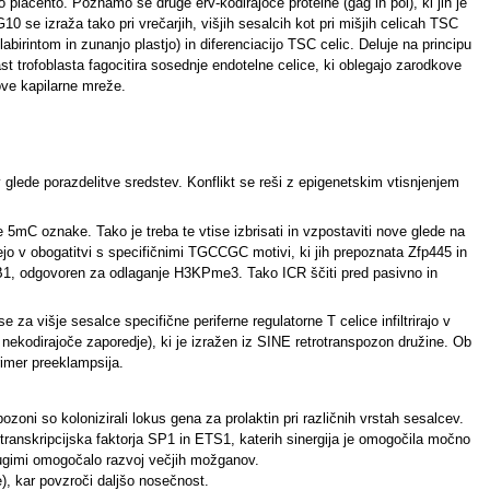
no placento. Poznamo še druge erv-kodirajoče proteine (gag in pol), ki jih je
se izraža tako pri vrečarjih, višjih sesalcih kot pri mišjih celicah TSC
abirintom in zunanjo plastjo) in diferenciacijo TSC celic. Deluje na principu
t trofoblasta fagocitira sosednje endotelne celice, ki oblegajo zarodkove
ove kapilarne mreže.
glede porazdelitve sredstev. Konflikt se reši z epigenetskim vtisnjenjem
e 5mC oznake. Tako je treba te vtise izbrisati in vzpostaviti nove glede na
ujejo v obogatitvi s specifičnimi TGCCGC motivi, ki jih prepoznata Zfp445 in
DB1, odgovoren za odlaganje H3KPme3. Tako ICR ščiti pred pasivno in
 za višje sesalce specifične periferne regulatorne T celice infiltrirajo v
 nekodirajoče zaporedje), ki je izražen iz SINE retrotranspozon družine. Ob
rimer preeklampsija.
spozoni so kolonizirali lokus gena za prolaktin pri različnih vrstah sesalcev.
ranskripcijska faktorja SP1 in ETS1, katerih sinergija je omogočila močno
 drugimi omogočalo razvoj večjih možganov.
, kar povzroči daljšo nosečnost.