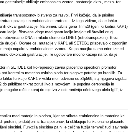
om gastrulacije oblikuje embrionalen vzorec: nastanejo ekto-, mezo- ter
tišanje transpozonov bistveno za razvoj. Prvi kažejo, da je prisilno
otranspozicije in embrionalne smrtnosti. Iz tega vidimo, da je lahko
ih okvar gastrulacije. Na primer, izbris gena Trim28 (gen, ki kodira KAP1)
strulacijo. Bistvene vloge med gastrulacijo imajo tudi številni drugi
no retrovirusno DNA in mlade elemente LINE1 (retrotranspozoni). Brez
ekje drugje). Okvare oz. mutacije v KAP1 ali SETDB1 prispevajo k zgodnjim
, ker imajo napako v embrionalnem vzorcu. Ko pa manjka samo eden izmed
pešno dokončati gastrulacije. Te ugotovitve močno kažejo na to, da je
ktor in SETDB1 kot ko-represor) zavira placentno specifični promotor
ot kontrolira materino oskrbo ploda ter njegove potrebe po hranilih. Za
so lahko funkcije KAP1 v veliki meri odvisne od Zfp568, saj njegova izguba
o približno trikrat združljivo z razvojem, je popolna derepresija in
 mogoče rešiti skoraj do rojstva z odstranitvijo očetovega alela Igf2, iz
mesniku med materjo in plodom, kjer se stikata embrionalna in materina kri.
 proteini, pridobljeni iz transpozonov, ki oblikujejo funkcionalno placento
eni sincitini. Funkcija sincitina pa ni le celična fuzija temveč tudi zaviranje