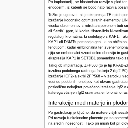
Po implantaciji, se blastocista razvije v plod t
endoderm, iz katerih se bodo nato razvila posam
Težko je ugotoviti, ali je ekspresija TE sploh p
izražanje kodonsko optimiziranih elementov LINE
visoka obremenitev z retrotranspozonom tudi smr
ali Setdb1 (gen, ki kodira Histon-lizin N-metiltr
regulatorji kromatina, ki sodelujejo s KAP1. Ta
KAP1 ali DNMTs postanejo geni, ki so običajno 
fenotipom: kadar embrionalna ter izvenembriona
njiju se embrionalni vzorci delno obnovijo in ga
ekspresija KAP1 in SETDB1 pomembna tako za e
Takoj ob implantaciji, ZFP568 (to je tip KRAB-Z
inzulinu podobnega rastnega faktorja 2 (Igf2-P0
izražanje IGF2-ja skrbi ZFP568 – v zarodku njeg
vodi do podobnih fenotipov kot okvare gastrulaci
posledično nekajkrat povečano izražanje Igf2 v o
katerega vtisnjen Igf2 uravnava embrionalno rast
Interakcije med materjo in plod
Po gastrulaciji je ključno, da matere višjih ses
Pri razvoju funkcionalne placente pa so pomembni 
na sredini nosečnosti. Tako pri miših kot pri člov