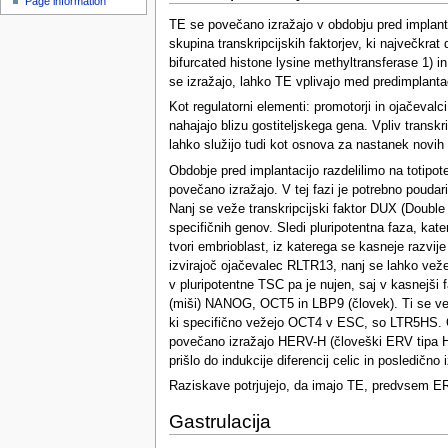
Page information
u
TE se povečano izražajo v obdobju pred implantac
skupina transkripcijskih faktorjev, ki največkr
bifurcated histone lysine methyltransferase 1) 
se izražajo, lahko TE vplivajo med predimplantac
Kot regulatorni elementi: promotorji in ojačeval
nahajajo blizu gostiteljskega gena. Vpliv transk
lahko služijo tudi kot osnova za nastanek novih 
Obdobje pred implantacijo razdelilimo na totipot
povečano izražajo. V tej fazi je potrebno poudar
Nanj se veže transkripcijski faktor DUX (Double 
specifičnih genov. Sledi pluripotentna faza, kate
tvori embrioblast, iz katerega se kasneje razvij
izvirajoč ojačevalec RLTR13, nanj se lahko vežejo
v pluripotentne TSC pa je nujen, saj v kasnejši
(miši) NANOG, OCT5 in LBP9 (človek). Ti se vež
ki specifično vežejo OCT4 v ESC, so LTR5HS. Ob 
povečano izražajo HERV-H (človeški ERV tipa H)
prišlo do indukcije diferencij celic in posledično
Raziskave potrjujejo, da imajo TE, predvsem ERV-
Gastrulacija