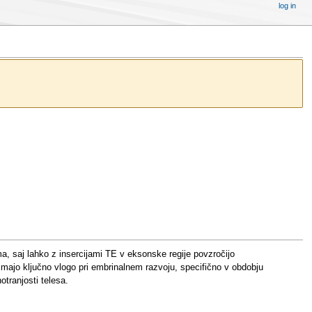
log in
, saj lahko z insercijami TE v eksonske regije povzročijo
majo ključno vlogo pri embrinalnem razvoju, specifično v obdobju
otranjosti telesa.