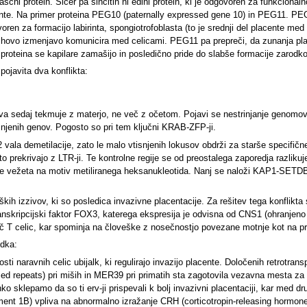
laščni protein. Sicer pa sincitin ni edini protein, ki je odgovoren za funkcional
te. Na primer proteina PEG10 (paternally expressed gene 10) in PEG11. PEG10 
oren za formacijo labirinta, spongiotrofoblasta (to je srednji del placente med l
njihovo izmenjavo komunicira med celicami. PEG11 pa prepreči, da zunanja plas
a proteina se kapilare zamašijo in posledično pride do slabše formacije zarodk
ojavita dva konflikta:
tva sedaj tekmuje z materjo, ne več z očetom. Pojavi se nestrinjanje genomov 
isnjenih genov. Pogosto so pri tem ključni KRAB-ZFP-ji.
2 vala demetilacije, zato le malo vtisnjenih lokusov obdrži za starše specifičn
sto prekrivajo z LTR-ji. Te kontrolne regije se od preostalega zaporedja razlik
a se vežeta na motiv metiliranega heksanukleotida. Nanj se naloži KAP1-SET
ih izzivov, ki so posledica invazivne placentacije. Za rešitev tega konflikta se
ranskripcijski faktor FOX3, katerega ekspresija je odvisna od CNS1 (ohranjeno
več T celic, kar spominja na človeške z nosečnostjo povezane motnje kot na p
odka:
nosti naravnih celic ubijalk, ki regulirajo invazijo placente. Določenih retrotran
d repeats) pri miših in MER39 pri primatih sta zagotovila vezavna mesta za t
hko sklepamo da so ti erv-ji prispevali k bolj invazivni placentaciji, kar med
ent 1B) vpliva na abnormalno izražanje CRH (corticotropin-releasing hormone)