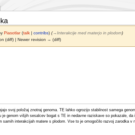
dka
 by
Piasotlar
(
talk
|
contribs
)
(
→
Interakcije med materjo in plodom
)
on (diff) | Newer revision → (diff)
ajo svoj položaj znotraj genoma. TE lahko ogrozijo stabilnost samega genoma
u je genom višjih sesalcev bogat s TE in nedavne raziskave so pokazale, da i
 in samih interakcijah matere s plodom. Vse to je omogočilo razvoj zarodka v n