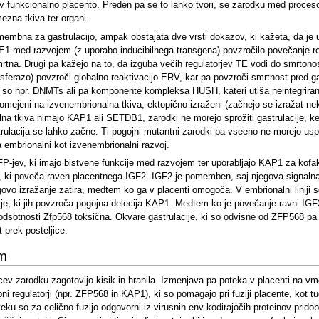
er v funkcionalno placento. Preden pa se to lahko tvori, se zarodku med proces
ezna tkiva ter organi.
omembna za gastrulacijo, ampak obstajata dve vrsti dokazov, ki kažeta, da je u
1 med razvojem (z uporabo inducibilnega transgena) povzročilo povečanje retr
tna. Drugi pa kažejo na to, da izguba večih regulatorjev TE vodi do smrtonosn
ansferazo) povzroči globalno reaktivacijo ERV, kar pa povzroči smrtnost pred ga
ki so npr. DNMTs ali pa komponente kompleksa HUSH, kateri utiša neintegrira
omejeni na izvenembrionalna tkiva, ektopično izraženi (začnejo se izražat n
lna tkiva nimajo KAP1 ali SETDB1, zarodki ne morejo sprožiti gastrulacije
strulacija se lahko začne. Ti pogojni mutantni zarodki pa vseeno ne morejo us
mbrionalni kot izvenembrionalni razvoj.
FP-jev, ki imajo bistvene funkcije med razvojem ter uporabljajo KAP1 za kofa
), ki poveča raven placentnega IGF2. IGF2 je pomemben, saj njegova signalna p
ovo izražanje zatira, medtem ko ga v placenti omogoča. V embrionalni liniji 
je, ki jih povzroča pogojna delecija KAP1. Medtem ko je povečanje ravni IGF2 d
dsotnosti Zfp568 toksična. Okvare gastrulacije, ki so odvisne od ZFP568 pa je
 prek posteljice.
om
alcev zarodku zagotovijo kisik in hranila. Izmenjava pa poteka v placenti na v
regulatorji (npr. ZFP568 in KAP1), ki so pomagajo pri fuziji placente, kot tudi
eku so za celično fuzijo odgovorni iz virusnih env-kodirajočih proteinov pridoblj