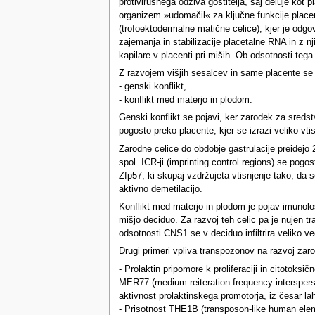
protivirusnega odziva gostitelja, saj deluje kot p
organizem »udomačil« za ključne funkcije placen
(trofoektodermalne matične celice), kjer je odgov
zajemanja in stabilizacije placetalne RNA in z 
kapilare v placenti pri miših. Ob odsotnosti teg
Z razvojem višjih sesalcev in same placente se p
- genski konflikt,
- konflikt med materjo in plodom.
Genski konflikt se pojavi, ker zarodek za sreds
pogosto preko placente, kjer se izrazi veliko vt
Zarodne celice do obdobje gastrulacije preidejo 
spol. ICR-ji (imprinting control regions) se pogo
Zfp57, ki skupaj vzdržujeta vtisnjenje tako, d
aktivno demetilacijo.
Konflikt med materjo in plodom je pojav imunološk
mišjo deciduo. Za razvoj teh celic pa je nujen t
odsotnosti CNS1 se v deciduo infiltrira veliko 
Drugi primeri vpliva transpozonov na razvoj zar
- Prolaktin pripomore k proliferaciji in citotoksič
MER77 (medium reiteration frequency intersperse
aktivnost prolaktinskega promotorja, iz česar la
- Prisotnost THE1B (transposon-like human elem