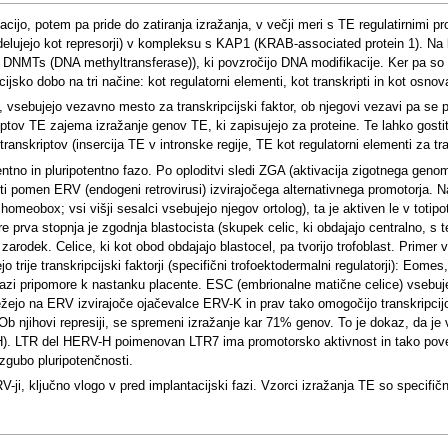
ijo, potem pa pride do zatiranja izražanja, v večji meri s TE regulatirnimi p
at delujejo kot represorji) v kompleksu s KAP1 (KRAB-associated protein 1). 
in DNMTs (DNA methyltransferase)), ki povzročijo DNA modifikacije. Ker pa s
ijsko dobo na tri načine: kot regulatorni elementi, kot transkripti in kot osno
ci, vsebujejo vezavno mesto za transkripcijski faktor, ob njegovi vezavi pa se 
riptov TE zajema izražanje genov TE, ki zapisujejo za proteine. Te lahko gost
transkriptov (insercija TE v intronske regije, TE kot regulatorni elementi za 
entno in pluripotentno fazo. Po oploditvi sledi ZGA (aktivacija zigotnega gen
iti pomen ERV (endogeni retrovirusi) izvirajočega alternativnega promotorja. N
homeobox; vsi višji sesalci vsebujejo njegov ortolog), ta je aktiven le v toti
re prva stopnja je zgodnja blastocista (skupek celic, ki obdajajo centralno, s t
e zarodek. Celice, ki kot obod obdajajo blastocel, pa tvorijo trofoblast. Prime
 trije transkripcijski faktorji (specifični trofoektodermalni regulatorji): Eom
 fazi pripomore k nastanku placente. ESC (embrionalne matične celice) vsebuje
ejo na ERV izvirajoče ojačevalce ERV-K in prav tako omogočijo transkripcijo
njihovi represiji, se spremeni izražanje kar 71% genov. To je dokaz, da je v
. LTR del HERV-H poimenovan LTR7 ima promotorsko aktivnost in tako poveča 
 izgubo pluripotenčnosti.
ji, ključno vlogo v pred implantacijski fazi. Vzorci izražanja TE so specifični