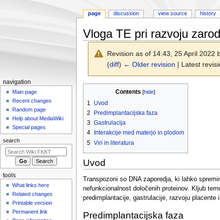
page
discussion
view source
history
Vloga TE pri razvoju zaro
Revision as of 14:43, 25 April 2022
(
diff
)
← Older revision
| Latest revisi
N
navigation
Jump
Jump
Contents
a
Main page
to
to
Recent changes
1
Uvod
v
navigation
search
Random page
2
Predimplantacijska faza
i
Help about MediaWiki
3
Gastrulacija
g
Special pages
4
Interakcije med materjo in plodom
a
search
5
Viri in literatura
t
i
Uvod
o
tools
n
Transpozoni so DNA zaporedja, ki lahko spreminj
What links here
nefunkcionalnost določenih proteinov. Kljub tem
m
Related changes
predimplantacije, gastrulacije, razvoju placente
e
Printable version
n
Permanent link
Predimplantacijska faza